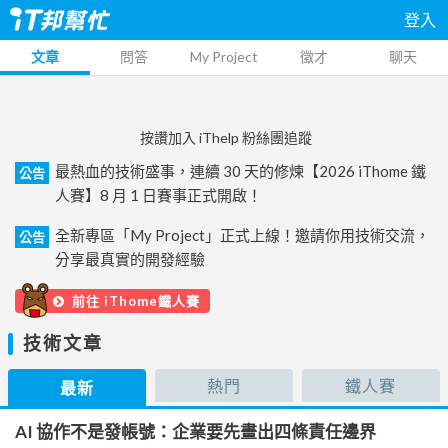
登入
文章
問答
My Project
徵才
聊天
按讚加入 iThelp 粉絲團追蹤
最熱血的技術盛事，連續 30 天的修煉【2026 iThome 鐵
公告
人賽】8 月 1 日賽事正式開啟！
全新專區「My Project」正式上線！邀請你用技術交流，
公告
分享最真實的開發經驗
前往 iThome鐵人賽
技術文章
熱門
鐵人賽
最新
AI 協作不是發帳號：企業要先畫出四條責任邊界