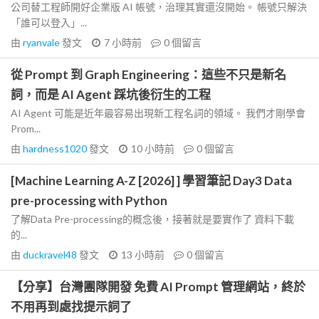
公司替工程師開好企業版 AI 帳號，治理其實還沒開始。 帳號只解決
「誰可以登入」...
由
ryanvale
發文
7 小時前
0
個留言
從 Prompt 到 Graph Engineering：這些不只是新名
詞，而是 AI Agent 踩坑後衍生的工程
AI Agent 可能是近年最容易出現新工程名詞的領域。 我們才剛學會
Prom...
由
hardness1020
發文
10 小時前
0
個留言
[Machine Learning A-Z [2026] ] 學習筆記 Day3 Data
pre-processing with Python
了解Data Pre-processing的概念後，接著就是要實作了 資料下載
的...
由
duckravel48
發文
13 小時前
0
個留言
【分享】台灣團隊開發 免費 AI Prompt 管理網站，終於
不用再到處找提示詞了