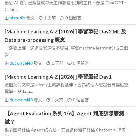
最近 AI 幾乎已經變成每天工作都會用到的工具。像是 ChatGPT、
Claud...
由
nlstudio
發文
1 天前
0
個留言
[Machine Learning A-Z [2026] ] 學習筆記 Day2 ML 及
Data pre-processing 概念
一邊要上課一邊還要寫這個不容易! 整個machine learning分成三個
步...
由
duckravel48
發文
1 天前
0
個留言
[Machine Learning A-Z [2026] ] 學習筆記 Day1
這個系列文章是Udemy上的課程延伸，因為我個人想趁著育嬰假空
檔學一點data...
由
duckravel48
發文
1 天前
0
個留言
【Agent Evaluation 系列 1/6】Agent 到底該怎麼測
試？
很多團隊評估 Agent 的方法，其實還停留在評估 Chatbot。 準備一