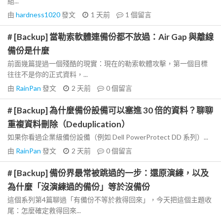
組...
由
hardness1020
發文
1 天前
1
個留言
# [Backup] 當勒索軟體連備份都不放過：Air Gap 與離線
備份是什麼
前面幾篇提過一個殘酷的現實：現在的勒索軟體攻擊，第一個目標
往往不是你的正式資料，...
由
RainPan
發文
2 天前
0
個留言
# [Backup] 為什麼備份設備可以塞進 30 倍的資料？聊聊
重複資料刪除（Deduplication）
如果你看過企業級備份設備（例如 Dell PowerProtect DD 系列）...
由
RainPan
發文
2 天前
0
個留言
# [Backup] 備份界最常被跳過的一步：還原演練，以及
為什麼「沒演練過的備份」等於沒備份
這個系列第4篇聊過「有備份不等於救得回來」，今天把這個主題收
尾：怎麼確定救得回來...