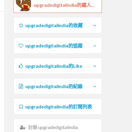
upgradedigitalindia的鐵人檔案
upgradedigitalindia的收藏
upgradedigitalindia的追蹤
upgradedigitalindia的Like
upgradedigitalindia的紀錄
upgradedigitalindia的訂閱列表
封鎖 upgradedigitalindia