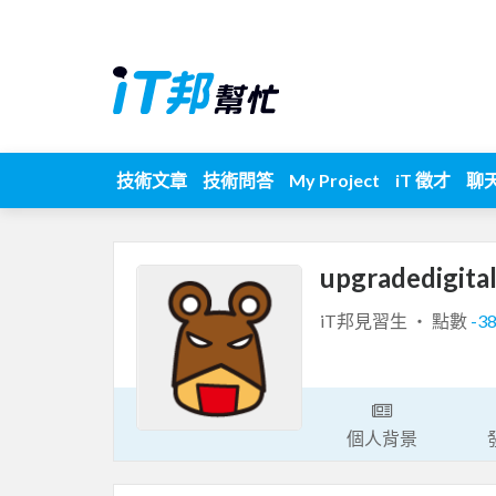
技術文章
技術問答
My Project
iT 徵才
聊
upgradedigita
iT邦見習生 ‧ 點數
-3
個人背景