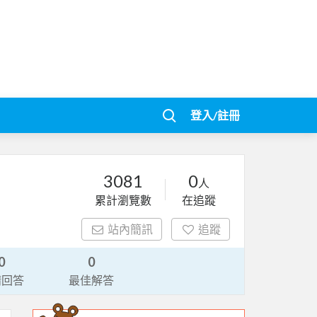
登入/註冊
3081
0
人
累計瀏覽數
在追蹤
站內簡訊
追蹤
0
0
請回答
最佳解答