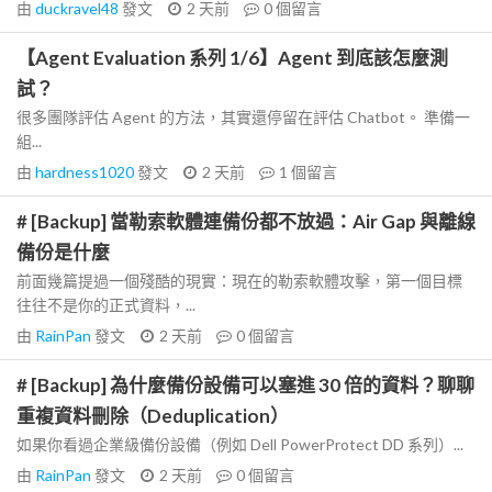
由
duckravel48
發文
2 天前
0
個留言
【Agent Evaluation 系列 1/6】Agent 到底該怎麼測
試？
很多團隊評估 Agent 的方法，其實還停留在評估 Chatbot。 準備一
組...
由
hardness1020
發文
2 天前
1
個留言
# [Backup] 當勒索軟體連備份都不放過：Air Gap 與離線
備份是什麼
前面幾篇提過一個殘酷的現實：現在的勒索軟體攻擊，第一個目標
往往不是你的正式資料，...
由
RainPan
發文
2 天前
0
個留言
# [Backup] 為什麼備份設備可以塞進 30 倍的資料？聊聊
重複資料刪除（Deduplication）
如果你看過企業級備份設備（例如 Dell PowerProtect DD 系列）...
由
RainPan
發文
2 天前
0
個留言