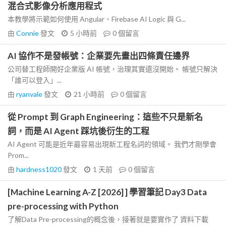
混合式影像分析應用程式
本教學將示範如何使用 Angular、Firebase AI Logic 與 G...
由
Connie
發文
5 小時前
0
個留言
AI 協作不是發帳號：企業要先畫出四條責任邊界
公司替工程師開好企業版 AI 帳號，治理其實還沒開始。 帳號只解決
「誰可以登入」...
由
ryanvale
發文
21 小時前
0
個留言
從 Prompt 到 Graph Engineering：這些不只是新名
詞，而是 AI Agent 踩坑後衍生的工程
AI Agent 可能是近年最容易出現新工程名詞的領域。 我們才剛學會
Prom...
由
hardness1020
發文
1 天前
0
個留言
[Machine Learning A-Z [2026] ] 學習筆記 Day3 Data
pre-processing with Python
了解Data Pre-processing的概念後，接著就是要實作了 資料下載