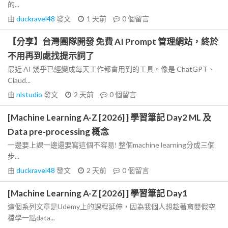
的...
由
duckravel48
發文
1 天前
0
個留言
【分享】台灣團隊開發 免費 AI Prompt 管理網站，終於
不用再到處找提示詞了
最近 AI 幾乎已經變成每天工作都會用到的工具。像是 ChatGPT、
Claud...
由
nlstudio
發文
2 天前
0
個留言
[Machine Learning A-Z [2026] ] 學習筆記 Day2 ML 及
Data pre-processing 概念
一邊要上課一邊還要寫這個不容易! 整個machine learning分成三個
步...
由
duckravel48
發文
2 天前
0
個留言
[Machine Learning A-Z [2026] ] 學習筆記 Day1
這個系列文章是Udemy上的課程延伸，因為我個人想趁著育嬰假空
檔學一點data...