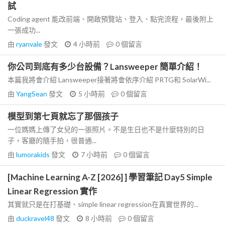
試
Coding agent 能改前端、開啟預覽站、登入、點完流程，最後附上
一張成功...
由
ryanvale
發文
4 小時前
0
個留言
你公司到底有多少台設備？Lansweeper 簡單介紹！
本篇我將會介紹 Lansweeper接著將會依序介紹 PRTG和 SolarWi...
由
YangSean
發文
5 小時前
0
個留言
模型到第七頁就忘了那個孩子
一位媽媽上傳了女兒的一張照片。不是生日也不是什麼特別的日
子，客廳的隨手拍，很普通...
由
lumorakids
發文
7 小時前
0
個留言
[Machine Learning A-Z [2026] ] 學習筆記 Day5 Simple
Linear Regression 實作
其實就只是在打基礎、simple linear regression在真實世界的...
由
duckravel48
發文
8 小時前
0
個留言