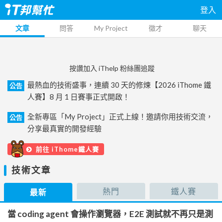
登入
文章
問答
My Project
徵才
聊天
按讚加入 iThelp 粉絲團追蹤
最熱血的技術盛事，連續 30 天的修煉【2026 iThome 鐵
公告
人賽】8 月 1 日賽事正式開啟！
全新專區「My Project」正式上線！邀請你用技術交流，
公告
分享最真實的開發經驗
前往 iThome鐵人賽
技術文章
熱門
鐵人賽
最新
當 coding agent 會操作瀏覽器，E2E 測試就不再只是測