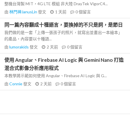
整機台灣製 MIT，4G LTE 模組 非大陸 DrayTek VigorC4...
由
林門神JanusLin
發文
1 天前
0
個留言
同一篇內容翻成十種語言，要換掉的不只是詞，是節日
我們做的是一套「上傳一張孩子的照片，就寫出並畫出一本繪本」
的產品，內容要以十種語...
由
lumorakids
發文
2 天前
0
個留言
使用 Angular、Firebase AI Logic 與 Gemini Nano 打造
混合式影像分析應用程式
本教學將示範如何使用 Angular、Firebase AI Logic 與 G...
由
Connie
發文
2 天前
0
個留言