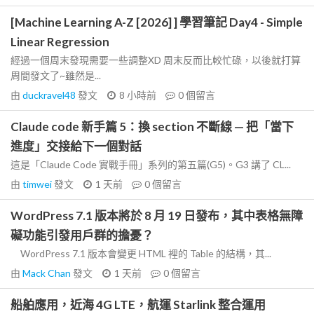
[Machine Learning A-Z [2026] ] 學習筆記 Day4 - Simple
Linear Regression
經過一個周末發現需要一些調整XD 周末反而比較忙碌，以後就打算
周間發文了~雖然是...
由
duckravel48
發文
8 小時前
0
個留言
Claude code 新手篇 5：換 section 不斷線 — 把「當下
進度」交接給下一個對話
這是「Claude Code 實戰手冊」系列的第五篇(G5)。G3 講了 CL...
由
timwei
發文
1 天前
0
個留言
WordPress 7.1 版本將於 8 月 19 日發布，其中表格無障
礙功能引發用戶群的擔憂？
WordPress 7.1 版本會變更 HTML 裡的 Table 的結構，其...
由
Mack Chan
發文
1 天前
0
個留言
船舶應用，近海 4G LTE，航運 Starlink 整合運用