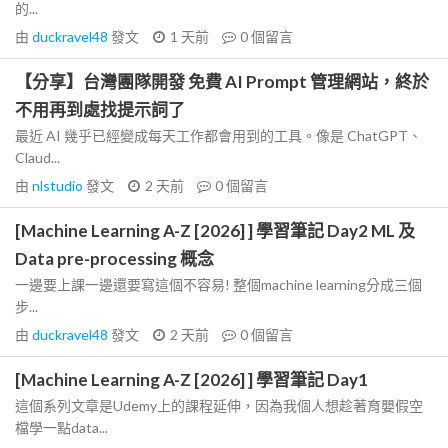
的...
由
duckravel48
發文
1 天前
0
個留言
【分享】台灣團隊開發 免費 AI Prompt 管理網站，終於
不用再到處找提示詞了
最近 AI 幾乎已經變成每天工作都會用到的工具。像是 ChatGPT、
Claud...
由
nlstudio
發文
2 天前
0
個留言
[Machine Learning A-Z [2026] ] 學習筆記 Day2 ML 及
Data pre-processing 概念
一邊要上課一邊還要寫這個不容易! 整個machine learning分成三個
步...
由
duckravel48
發文
2 天前
0
個留言
[Machine Learning A-Z [2026] ] 學習筆記 Day1
這個系列文章是Udemy上的課程延伸，因為我個人想趁著育嬰假空
檔學一點data...