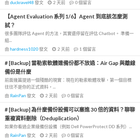
由
duckravel48
發文
2 天前
0
個留言
【Agent Evaluation 系列 1/6】Agent 到底該怎麼測
試？
很多團隊評估 Agent 的方法，其實還停留在評估 Chatbot。 準備一
組...
由
hardness1020
發文
2 天前
1
個留言
# [Backup] 當勒索軟體連備份都不放過：Air Gap 與離線
備份是什麼
前面幾篇提過一個殘酷的現實：現在的勒索軟體攻擊，第一個目標
往往不是你的正式資料，...
由
RainPan
發文
2 天前
0
個留言
# [Backup] 為什麼備份設備可以塞進 30 倍的資料？聊聊
重複資料刪除（Deduplication）
如果你看過企業級備份設備（例如 Dell PowerProtect DD 系列）...
由
RainPan
發文
2 天前
0
個留言