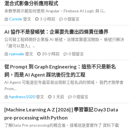
混合式影像分析應用程式
本教學將示範如何使用 Angular、Firebase AI Logic 與 G...
由
Connie
發文
3 小時前
0
個留言
AI 協作不是發帳號：企業要先畫出四條責任邊界
公司替工程師開好企業版 AI 帳號，治理其實還沒開始。 帳號只解決
「誰可以登入」...
由
ryanvale
發文
20 小時前
0
個留言
從 Prompt 到 Graph Engineering：這些不只是新名
詞，而是 AI Agent 踩坑後衍生的工程
AI Agent 可能是近年最容易出現新工程名詞的領域。 我們才剛學會
Prom...
由
hardness1020
發文
1 天前
0
個留言
[Machine Learning A-Z [2026] ] 學習筆記 Day3 Data
pre-processing with Python
了解Data Pre-processing的概念後，接著就是要實作了 資料下載