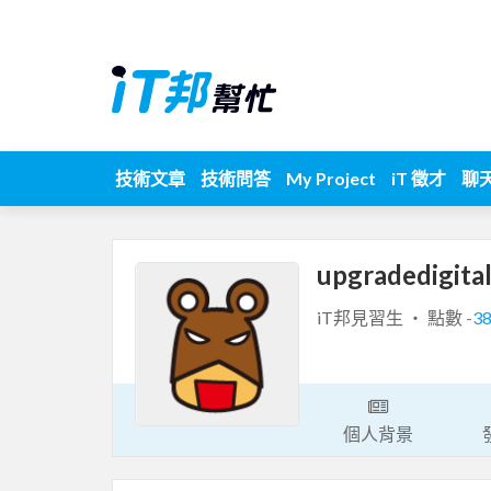
技術文章
技術問答
My Project
iT 徵才
聊
upgradedigita
iT邦見習生 ‧ 點數
-3
個人背景