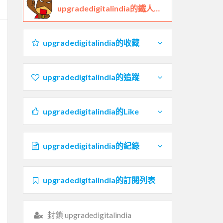
upgradedigitalindia的鐵人檔案
upgradedigitalindia的收藏
upgradedigitalindia的追蹤
upgradedigitalindia的Like
upgradedigitalindia的紀錄
upgradedigitalindia的訂閱列表
封鎖 upgradedigitalindia