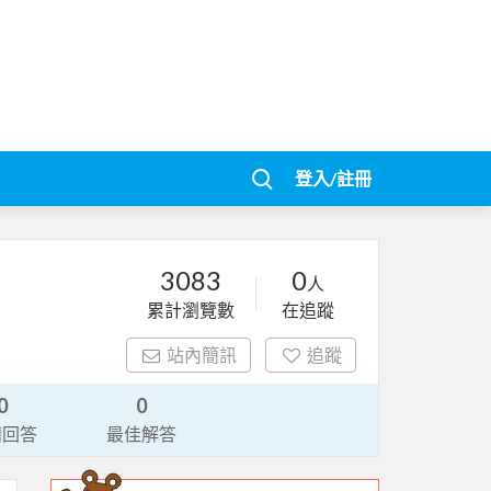
登入/註冊
3083
0
人
累計瀏覽數
在追蹤
站內簡訊
追蹤
0
0
請回答
最佳解答