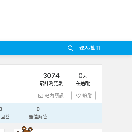
登入/註冊
3074
0
人
累計瀏覽數
在追蹤
站內簡訊
追蹤
0
0
請回答
最佳解答