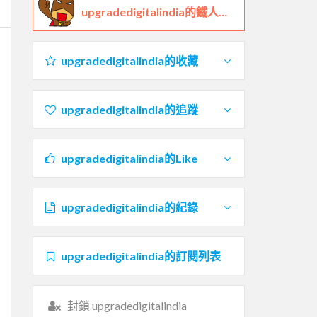
upgradedigitalindia的鐵人檔案
upgradedigitalindia的收藏
upgradedigitalindia的追蹤
upgradedigitalindia的Like
upgradedigitalindia的紀錄
upgradedigitalindia的訂閱列表
封鎖 upgradedigitalindia