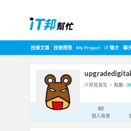
技術文章
技術問答
My Project
iT 徵才
聊
upgradedigita
iT邦見習生 ‧ 點數
-3
個人背景