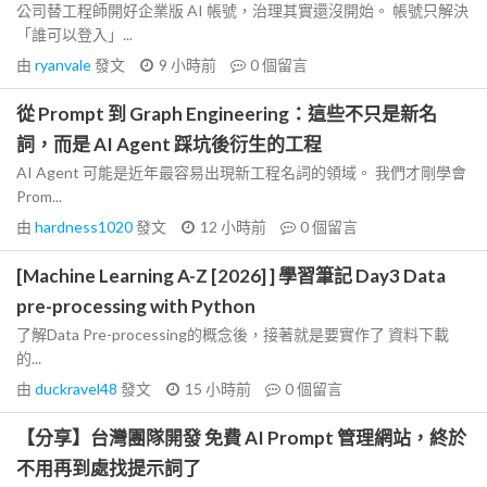
公司替工程師開好企業版 AI 帳號，治理其實還沒開始。 帳號只解決
「誰可以登入」...
由
ryanvale
發文
9 小時前
0
個留言
從 Prompt 到 Graph Engineering：這些不只是新名
詞，而是 AI Agent 踩坑後衍生的工程
AI Agent 可能是近年最容易出現新工程名詞的領域。 我們才剛學會
Prom...
由
hardness1020
發文
12 小時前
0
個留言
[Machine Learning A-Z [2026] ] 學習筆記 Day3 Data
pre-processing with Python
了解Data Pre-processing的概念後，接著就是要實作了 資料下載
的...
由
duckravel48
發文
15 小時前
0
個留言
【分享】台灣團隊開發 免費 AI Prompt 管理網站，終於
不用再到處找提示詞了