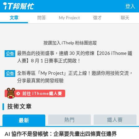
登入
文章
問答
My Project
徵才
聊天
按讚加入 iThelp 粉絲團追蹤
最熱血的技術盛事，連續 30 天的修煉【2026 iThome 鐵
公告
人賽】8 月 1 日賽事正式開啟！
全新專區「My Project」正式上線！邀請你用技術交流，
公告
分享最真實的開發經驗
前往 iThome鐵人賽
技術文章
熱門
鐵人賽
最新
AI 協作不是發帳號：企業要先畫出四條責任邊界