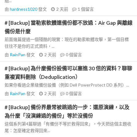
組...
由
hardness1020
發文
2 天前
1
個留言
# [Backup] 當勒索軟體連備份都不放過：Air Gap 與離線
備份是什麼
前面幾篇提過一個殘酷的現實：現在的勒索軟體攻擊，第一個目標
往往不是你的正式資料，...
由
RainPan
發文
2 天前
0
個留言
# [Backup] 為什麼備份設備可以塞進 30 倍的資料？聊聊
重複資料刪除（Deduplication）
如果你看過企業級備份設備（例如 Dell PowerProtect DD 系列）...
由
RainPan
發文
2 天前
0
個留言
# [Backup] 備份界最常被跳過的一步：還原演練，以及
為什麼「沒演練過的備份」等於沒備份
這個系列第4篇聊過「有備份不等於救得回來」，今天把這個主題收
尾：怎麼確定救得回來...