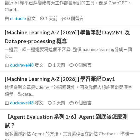
最近 AI 幾乎已經變成每天工作都會用到的工具。像是 ChatGPT、
Claud...
由
nlstudio
發文
1 天前
0
個留言
[Machine Learning A-Z [2026] ] 學習筆記 Day2 ML 及
Data pre-processing 概念
一邊要上課一邊還要寫這個不容易! 整個machine learning分成三個
步...
由
duckravel48
發文
1 天前
0
個留言
[Machine Learning A-Z [2026] ] 學習筆記 Day1
這個系列文章是Udemy上的課程延伸，因為我個人想趁著育嬰假空
檔學一點data...
由
duckravel48
發文
2 天前
0
個留言
【Agent Evaluation 系列 1/6】Agent 到底該怎麼測
試？
很多團隊評估 Agent 的方法，其實還停留在評估 Chatbot。 準備一