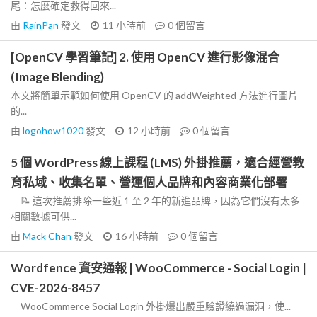
尾：怎麼確定救得回來...
由
RainPan
發文
11 小時前
0
個留言
[OpenCV 學習筆記] 2. 使用 OpenCV 進行影像混合
(Image Blending)
本文將簡單示範如何使用 OpenCV 的 addWeighted 方法進行圖片
的...
由
logohow1020
發文
12 小時前
0
個留言
5 個 WordPress 線上課程 (LMS) 外掛推薦，適合經營教
育私域、收集名單、營運個人品牌和內容商業化部署
📝 這次推薦排除一些近 1 至 2 年的新進品牌，因為它們沒有太多
相關數據可供...
由
Mack Chan
發文
16 小時前
0
個留言
Wordfence 資安通報 | WooCommerce - Social Login |
CVE-2026-8457
WooCommerce Social Login 外掛爆出嚴重驗證繞過漏洞，使...