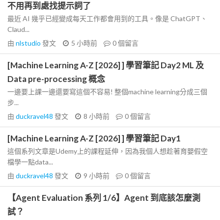
不用再到處找提示詞了
最近 AI 幾乎已經變成每天工作都會用到的工具。像是 ChatGPT、
Claud...
由
nlstudio
發文
5 小時前
0
個留言
[Machine Learning A-Z [2026] ] 學習筆記 Day2 ML 及
Data pre-processing 概念
一邊要上課一邊還要寫這個不容易! 整個machine learning分成三個
步...
由
duckravel48
發文
8 小時前
0
個留言
[Machine Learning A-Z [2026] ] 學習筆記 Day1
這個系列文章是Udemy上的課程延伸，因為我個人想趁著育嬰假空
檔學一點data...
由
duckravel48
發文
9 小時前
0
個留言
【Agent Evaluation 系列 1/6】Agent 到底該怎麼測
試？