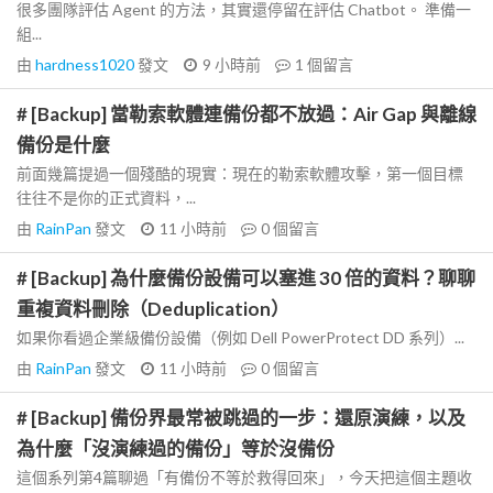
很多團隊評估 Agent 的方法，其實還停留在評估 Chatbot。 準備一
組...
由
hardness1020
發文
9 小時前
1
個留言
# [Backup] 當勒索軟體連備份都不放過：Air Gap 與離線
備份是什麼
前面幾篇提過一個殘酷的現實：現在的勒索軟體攻擊，第一個目標
往往不是你的正式資料，...
由
RainPan
發文
11 小時前
0
個留言
# [Backup] 為什麼備份設備可以塞進 30 倍的資料？聊聊
重複資料刪除（Deduplication）
如果你看過企業級備份設備（例如 Dell PowerProtect DD 系列）...
由
RainPan
發文
11 小時前
0
個留言
# [Backup] 備份界最常被跳過的一步：還原演練，以及
為什麼「沒演練過的備份」等於沒備份
這個系列第4篇聊過「有備份不等於救得回來」，今天把這個主題收