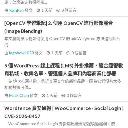
尾：怎麼確定救得回來...
由
RainPan
發文
1 天前
0
個留言
[OpenCV 學習筆記] 2. 使用 OpenCV 進行影像混合
(Image Blending)
本文將簡單示範如何使用 OpenCV 的 addWeighted 方法進行圖片
的...
由
logohow1020
發文
1 天前
0
個留言
5 個 WordPress 線上課程 (LMS) 外掛推薦，適合經營教
育私域、收集名單、營運個人品牌和內容商業化部署
📝 這次推薦排除一些近 1 至 2 年的新進品牌，因為它們沒有太多
相關數據可供...
由
Mack Chan
發文
1 天前
0
個留言
Wordfence 資安通報 | WooCommerce - Social Login |
CVE-2026-8457
WooCommerce Social Login 外掛爆出嚴重驗證繞過漏洞，使...