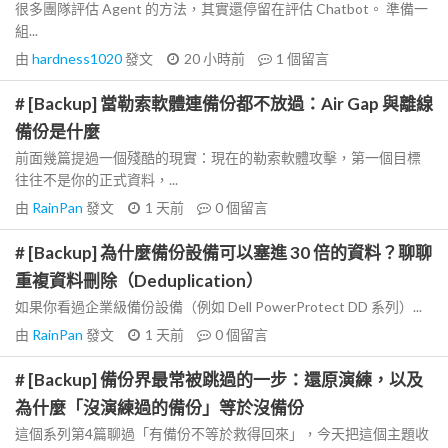
很多團隊評估 Agent 的方法，其實還停留在評估 Chatbot。 準備一
組...
由
hardness1020
發文
20 小時前
1
個留言
# [Backup] 當勒索軟體連備份都不放過：Air Gap 與離線
備份是什麼
前面幾篇提過一個殘酷的現實：現在的勒索軟體攻擊，第一個目標
往往不是你的正式資料，...
由
RainPan
發文
1 天前
0
個留言
# [Backup] 為什麼備份設備可以塞進 30 倍的資料？聊聊
重複資料刪除（Deduplication）
如果你看過企業級備份設備（例如 Dell PowerProtect DD 系列）...
由
RainPan
發文
1 天前
0
個留言
# [Backup] 備份界最常被跳過的一步：還原演練，以及
為什麼「沒演練過的備份」等於沒備份
這個系列第4篇聊過「有備份不等於救得回來」，今天把這個主題收