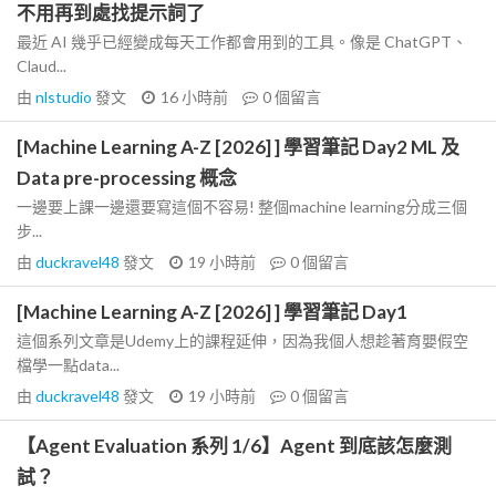
不用再到處找提示詞了
最近 AI 幾乎已經變成每天工作都會用到的工具。像是 ChatGPT、
Claud...
由
nlstudio
發文
16 小時前
0
個留言
[Machine Learning A-Z [2026] ] 學習筆記 Day2 ML 及
Data pre-processing 概念
一邊要上課一邊還要寫這個不容易! 整個machine learning分成三個
步...
由
duckravel48
發文
19 小時前
0
個留言
[Machine Learning A-Z [2026] ] 學習筆記 Day1
這個系列文章是Udemy上的課程延伸，因為我個人想趁著育嬰假空
檔學一點data...
由
duckravel48
發文
19 小時前
0
個留言
【Agent Evaluation 系列 1/6】Agent 到底該怎麼測
試？