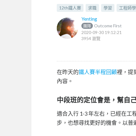
12th鐵人賽
求職
學習
工程師學
Yenting
Outcome First
團隊
2020-09-30 19:12:21
3954 瀏覽
在昨天的
鐵人賽半程回顧
裡，提
內容。
中段班的定位會是，幫自
適合入行 1-3 年左右，已經
步，也想尋找更好的機會。以普遍的階層