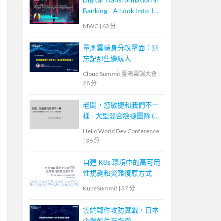
Banking - A Look Into JP
Morgan’s Cloud Journey
MWC
|
63 分
and Developer
Experience
量測雲端身分攻擊面：別
忘記那些邊緣人
Cloud Summit 臺灣雲端大會
|
28 分
老闆，您敏捷和我們不一
樣 - 大型混合敏捷團隊 (
Scrum, Kanban ) 的踩坑經
Hello World Dev Conference
驗
|
36 分
自建 K8s 環境中的高可用
性規劃和災難復原方式
KubeSummit
|
37 分
雲端郵件攻防實戰，日本
企業的生存指南