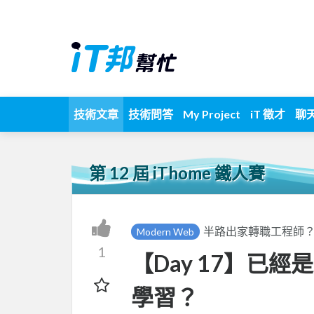
技術文章
技術問答
My Project
iT 徵才
聊
第 12 屆 iThome 鐵人賽
半路出家轉職工程師？你
Modern Web
1
【Day 17】已
學習？