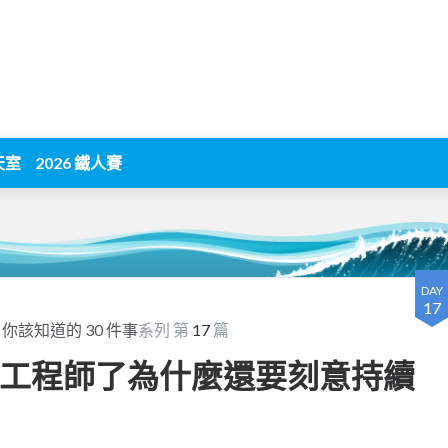
天室
2026 鐵人賽
DAY
17
該知道的 30 件事
系列 第
17
篇
經是工程師了為什麼還要刻意持續