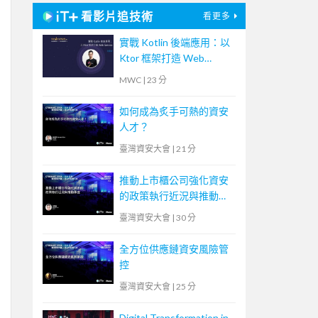
看影片追技術
看更多
實戰 Kotlin 後端應用：以
Ktor 框架打造 Web
Service
MWC
|
23 分
如何成為炙手可熱的資安
人才？
臺灣資安大會
|
21 分
推動上市櫃公司強化資安
的政策執行近況與推動事
宜
臺灣資安大會
|
30 分
全方位供應鏈資安風險管
控
臺灣資安大會
|
25 分
Digital Transformation in