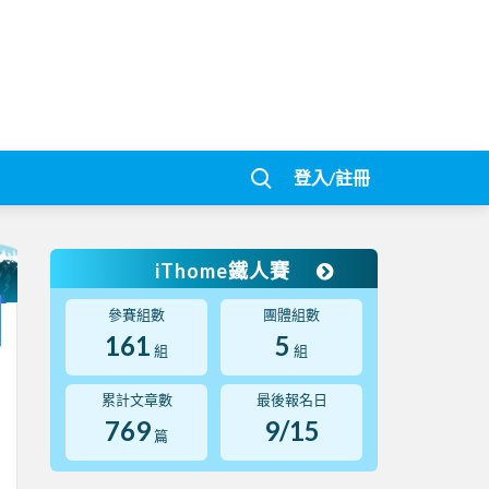
登入/註冊
iThome鐵人賽
參賽組數
團體組數
161
5
組
組
累計文章數
最後報名日
769
9/15
篇