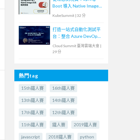
Boot 導入 Native Image
的挑戰與實踐
KubeSummit
|
32 分
打造一站式自動化測試平
台：整合 Azure DevOps
與 AI 助力敏捷開發
Cloud Summit 臺灣雲端大會
|
29 分
熱門tag
15th鐵人賽
16th鐵人賽
13th鐵人賽
14th鐵人賽
17th鐵人賽
12th鐵人賽
11th鐵人賽
鐵人賽
2019鐵人賽
javascript
2018鐵人賽
python