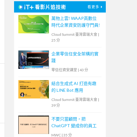
看影片追技術
看更多
萬物上雲! WAAP高數位
時代企業資安防護守門員!
Cloud Summit 臺灣雲端大會
|
25 分
企業零信任安全架構的實
踐
零信任資安講堂
|
43 分
結合生成式 AI 打造有趣
的 LINE Bot 應用
Cloud Summit 臺灣雲端大會
|
39 分
不要只當顧問，把
ChatGPT 變成你的員工
MWC
|
35 分