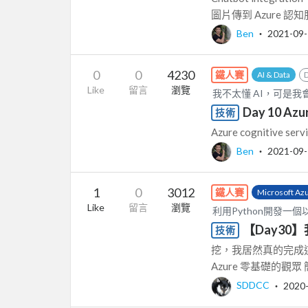
圖片傳到 Azure 認知
Ben
‧
2021-09
0
0
4230
鐵人賽
AI & Data
Like
留言
瀏覽
我不太懂 AI，可是我會一點
Day 10 Azu
技術
Azure cognitive serv
Ben
‧
2021-09
1
0
3012
鐵人賽
Microsoft Az
Like
留言
瀏覽
利用Python開發一個以
【Day30
技術
挖，我居然真的完成這 
Azure 零基礎的觀眾 簡單
SDDCC
‧
2020