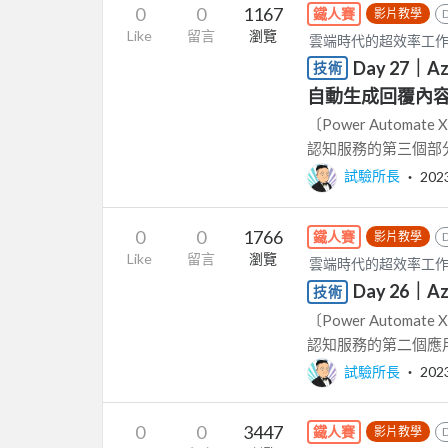
0
0
1167
鐵人賽
影片教學
Like
留言
瀏覽
雲端時代的超效率工作術 － P
Day 27｜
技術
自動生成回覆內
〔Power Automat
認知服務的第三個部分
試驗所長
‧
202
0
0
1766
鐵人賽
影片教學
Like
留言
瀏覽
雲端時代的超效率工作術 － P
Day 26｜
技術
〔Power Automat
認知服務的第二個應用
試驗所長
‧
202
0
0
3447
鐵人賽
影片教學