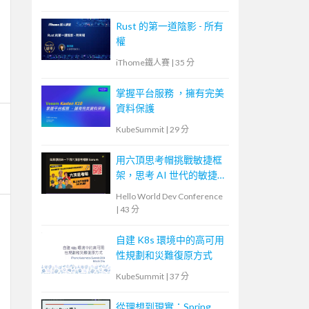
Rust 的第一道陰影 - 所有
權
iThome鐵人賽
|
35 分
掌握平台服務 ，擁有完美
資料保護
KubeSummit
|
29 分
用六頂思考帽挑戰敏捷框
架，思考 AI 世代的敏捷
未來
Hello World Dev Conference
|
43 分
自建 K8s 環境中的高可用
性規劃和災難復原方式
KubeSummit
|
37 分
從理想到現實：Spring