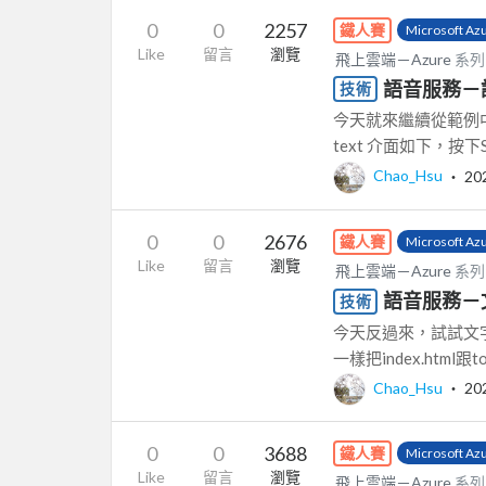
0
0
2257
鐵人賽
Microsoft Az
Like
留言
瀏覽
飛上雲端－Azure
系列
語音服務－語音轉
技術
今天就來繼續從範例中學習
text 介面如下，按下Start
Chao_Hsu
‧
20
0
0
2676
鐵人賽
Microsoft Az
Like
留言
瀏覽
飛上雲端－Azure
系列
語音服務－文字
技術
今天反過來，試試文字轉
一樣把index.html跟to
Chao_Hsu
‧
20
0
0
3688
鐵人賽
Microsoft Az
Like
留言
瀏覽
飛上雲端－Azure
系列