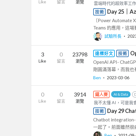
Like
留言
瀏覽
雲端時代的超效率工作術 － P
Day 25
技術
〔Power Automa
Teams 的應用，這場
試驗所長
‧
202
O
達標好文
技術
3
0
23798
Like
留言
瀏覽
OpenAI API- Chat
剛圓滿落幕，而我也有幸
Ben
‧
2023-03-06
0
0
3914
鐵人賽
AI & Data
Like
留言
瀏覽
我不太懂 AI，可是我會一點
Day 29 Ch
技術
Chatbot integ
一起了。前面雖然很痛
Ben
‧
2021-09