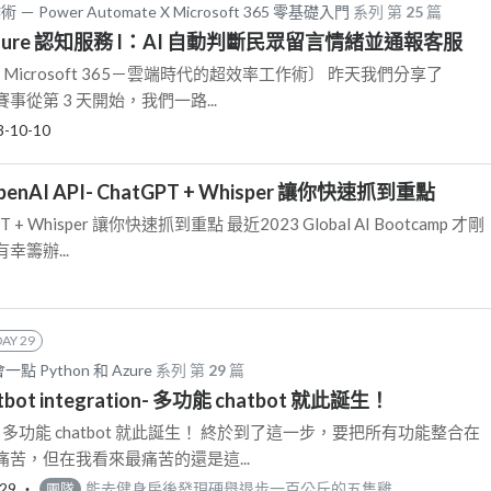
ower Automate X Microsoft 365 零基礎入門
系列 第
25
篇
｜Azure 認知服務 I：AI 自動判斷民眾留言情緒並通報客服
te X Microsoft 365－雲端時代的超效率工作術〕 昨天我們分享了
賽事從第 3 天開始，我們一路...
3-10-10
penAI API- ChatGPT + Whisper 讓你快速抓到重點
GPT + Whisper 讓你快速抓到重點 最近2023 Global AI Bootcamp 才剛
籌辦...
DAY 29
 Python 和 Azure
系列 第
29
篇
atbot integration- 多功能 chatbot 就此誕生！
ration- 多功能 chatbot 就此誕生！ 終於到了這一步，要把所有功能整合在
苦，但在我看來最痛苦的還是這...
-29
‧
能去健身房後發現硬舉退步一百公斤的五隻雞
團隊