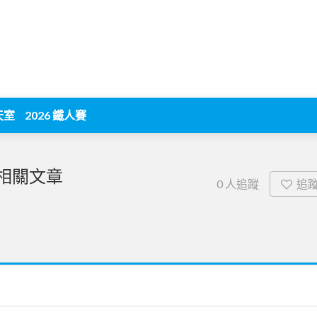
天室
2026 鐵人賽
相關文章
追
0
人追蹤