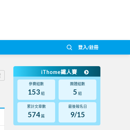
登入/註冊
iThome鐵人賽
蹤
參賽組數
團體組數
153
5
組
組
累計文章數
最後報名日
574
9/15
篇