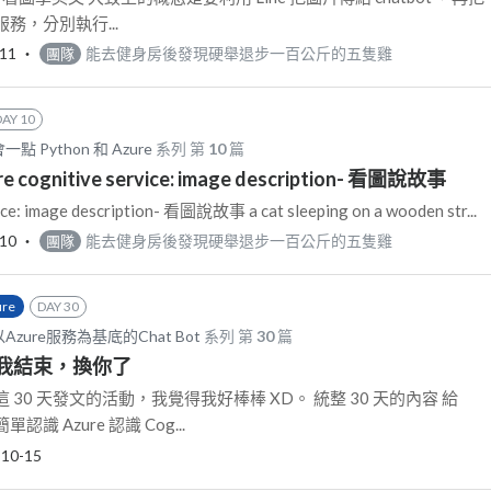
服務，分別執行...
-11
‧
能去健身房後發現硬舉退步一百公斤的五隻雞
團隊
DAY 10
 Python 和 Azure
系列 第
10
篇
re cognitive service: image description- 看圖說故事
ice: image description- 看圖說故事 a cat sleeping on a wooden str...
-10
‧
能去健身房後發現硬舉退步一百公斤的五隻雞
團隊
ure
DAY 30
Azure服務為基底的Chat Bot
系列 第
30
篇
】我結束，換你了
30 天發文的活動，我覺得我好棒棒 XD。 統整 30 天的內容 給
認識 Azure 認識 Cog...
-10-15