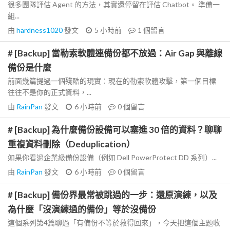
很多團隊評估 Agent 的方法，其實還停留在評估 Chatbot。 準備一
組...
由
hardness1020
發文
5 小時前
1
個留言
# [Backup] 當勒索軟體連備份都不放過：Air Gap 與離線
備份是什麼
前面幾篇提過一個殘酷的現實：現在的勒索軟體攻擊，第一個目標
往往不是你的正式資料，...
由
RainPan
發文
6 小時前
0
個留言
# [Backup] 為什麼備份設備可以塞進 30 倍的資料？聊聊
重複資料刪除（Deduplication）
如果你看過企業級備份設備（例如 Dell PowerProtect DD 系列）...
由
RainPan
發文
6 小時前
0
個留言
# [Backup] 備份界最常被跳過的一步：還原演練，以及
為什麼「沒演練過的備份」等於沒備份
這個系列第4篇聊過「有備份不等於救得回來」，今天把這個主題收