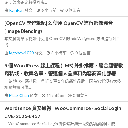
尾：怎麼確定救得回來...
由
RainPan
發文
6 小時前
0
個留言
[OpenCV 學習筆記] 2. 使用 OpenCV 進行影像混合
(Image Blending)
本文將簡單示範如何使用 OpenCV 的 addWeighted 方法進行圖片
的...
由
logohow1020
發文
8 小時前
0
個留言
5 個 WordPress 線上課程 (LMS) 外掛推薦，適合經營教
育私域、收集名單、營運個人品牌和內容商業化部署
📝 這次推薦排除一些近 1 至 2 年的新進品牌，因為它們沒有太多
相關數據可供...
由
Mack Chan
發文
11 小時前
0
個留言
Wordfence 資安通報 | WooCommerce - Social Login |
CVE-2026-8457
WooCommerce Social Login 外掛爆出嚴重驗證繞過漏洞，使...