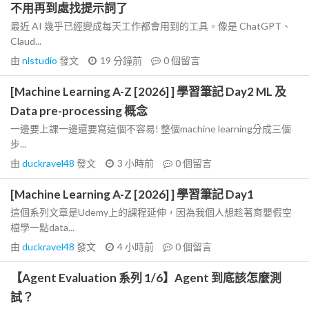
不用再到處找提示詞了
最近 AI 幾乎已經變成每天工作都會用到的工具。像是 ChatGPT、
Claud...
由
nlstudio
發文
19 分鐘前
0
個留言
[Machine Learning A-Z [2026] ] 學習筆記 Day2 ML 及
Data pre-processing 概念
一邊要上課一邊還要寫這個不容易! 整個machine learning分成三個
步...
由
duckravel48
發文
3 小時前
0
個留言
[Machine Learning A-Z [2026] ] 學習筆記 Day1
這個系列文章是Udemy上的課程延伸，因為我個人想趁著育嬰假空
檔學一點data...
由
duckravel48
發文
4 小時前
0
個留言
【Agent Evaluation 系列 1/6】Agent 到底該怎麼測
試？