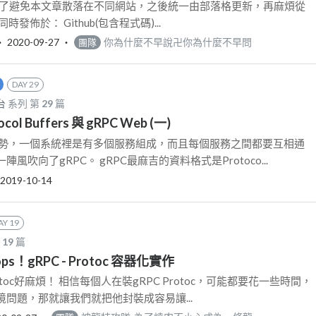
更新: 為了避免本文章散落在不同網站，之後統一由部落格更新，再麻煩從
發佈於： Github(包含程式碼)...
‧
2020-09-27
‧
你為什麼不早說卍你為什麼不早問
團隊
DAY 29
台
系列 第
29
篇
ocol Buffers 與 gRPC Web (一)
趨勢，一個系統裡是有多個服務組成，而且每個服務之間都要互相通
風吹向了gRPC。 gRPC最麻吉的資料格式是Protoco...
2019-10-14
AY 19
第
19
篇
Oops！gRPC - Protoc 容器化實作
 Protoc好麻煩！ 相信每個人在裝gRPC Protoc，可能都要花一些時間，
問題，那就讓我們就把他封裝成容易讓...