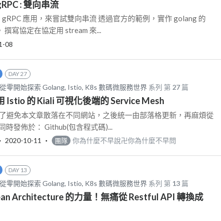
續 gRPC : 雙向串流
的 gRPC 應用，來嘗試雙向串流 透過官方的範例，實作 golang 的
撰寫協定在協定用 stream 來...
1-08
DAY 27
從零開始探索 Golang, Istio, K8s 數碼微服務世界
系列 第
27
篇
用 Istio 的 Kiali 可視化後端的 Service Mesh
更新: 為了避免本文章散落在不同網站，之後統一由部落格更新，再麻煩從
發佈於： Github(包含程式碼)...
‧
2020-10-11
‧
你為什麼不早說卍你為什麼不早問
團隊
DAY 13
從零開始探索 Golang, Istio, K8s 數碼微服務世界
系列 第
13
篇
lean Architecture 的力量！無痛從 Restful API 轉換成