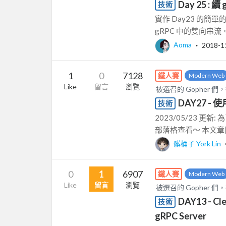
Day 25 : 
技術
實作 Day23 的簡單
gRPC 中的雙向串流。 
Aoma
‧
2018-1
1
0
7128
鐵人賽
Modern Web
Like
留言
瀏覽
被選召的 Gopher 們，
DAY27 - 使
技術
2023/05/23 
部落格查看～ 本文章同時
髒桶子 York Lin
0
1
6907
鐵人賽
Modern Web
Like
留言
瀏覽
被選召的 Gopher 們，
DAY13 - C
技術
gRPC Server