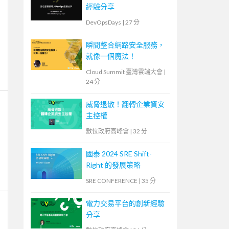
經驗分享
DevOpsDays
|
27 分
瞬間整合網路安全服務，
就像一個魔法！
Cloud Summit 臺灣雲端大會
|
24 分
威脅退散！翻轉企業資安
主控權
數位政府高峰會
|
32 分
國泰 2024 SRE Shift-
Right 的發展策略
SRE CONFERENCE
|
35 分
電力交易平台的創新經驗
分享