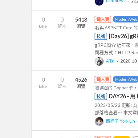
rainforest
‧
20
0
0
5418
鐵人賽
Modern Web
Like
留言
瀏覽
我與 ASP.NET Core 的
[Day26] gR
技術
gRPC簡介 近年
兩種方式：HTTP Reque
ATai
‧
2020-10
0
0
4526
鐵人賽
Modern Web
Like
留言
瀏覽
被選召的 Gopher 們，
DAY26 - 用
技術
2023/05/23 
部落格查看～ 本文章同時
髒桶子 York Lin