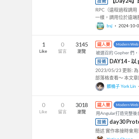
【Day24】
技術
RPC（遠程過程調用，R
一樣，調用位於遠端服
bsj
‧
2024-10-
1
0
3145
鐵人賽
Modern Web
Like
留言
瀏覽
被選召的 Gopher 們，
DAY14 -
技術
2023/05/23 
部落格查看～ 本文章同時
髒桶子 York Lin
0
0
3018
鐵人賽
Modern Web
Like
留言
瀏覽
用Angular打造完整後
day30 Prot
技術
簡述 實作串接時會用到的CRUD