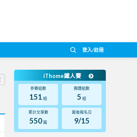
登入/註冊
iThome鐵人賽
蹤
參賽組數
團體組數
151
5
組
組
累計文章數
最後報名日
550
9/15
篇