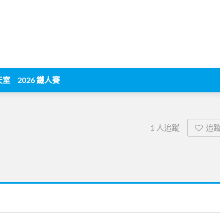
天室
2026 鐵人賽
追
1
人追蹤