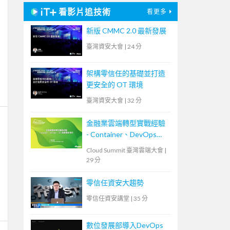
看影片追技術
看更多
新版 CMMC 2.0 最新發展
臺灣資安大會
|
24 分
架構零信任的基礎並打造
更安全的 OT 環境
臺灣資安大會
|
32 分
金融業雲端轉型實戰經驗
- Container、DevOps、
IaC 與維運新模式
Cloud Summit 臺灣雲端大會
|
29 分
零信任資安大趨勢
零信任資安講堂
|
35 分
數位發展部導入DevOps