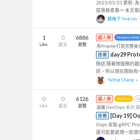
2023/05/23 
部落格查看～ 本文章同時
髒桶子 York Lin
1
0
6886
鐵人賽
Modern Web
Like
留言
瀏覽
用Angular打造完整後
day29 Prot
技術
簡述 隨著微服務的
訊，所以現在開始有一陣
Yating Chang
‧
0
0
6126
鐵人賽
DevOps
D
Like
留言
瀏覽
遠離 DevOops
系列 
[Day 19] 
技術
Oops 安裝 gRPC
還可能要處理一些環境