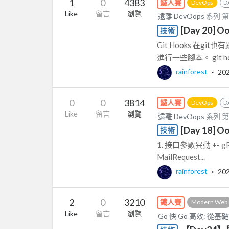
1
0
4383
鐵人賽
DevOps
D
Like
留言
瀏覽
遠離 DevOops
系列 
[Day 20] O
技術
Git Hooks 在git
進行一些腳本。 git hoo
rainforest
‧
20
0
0
3814
鐵人賽
DevOps
D
Like
留言
瀏覽
遠離 DevOops
系列 
[Day 18]
技術
1. 接口參數異動 +- gRPC
MailRequest...
rainforest
‧
20
2
0
3210
鐵人賽
Modern Web
Like
留言
瀏覽
Go 快 Go 高效: 