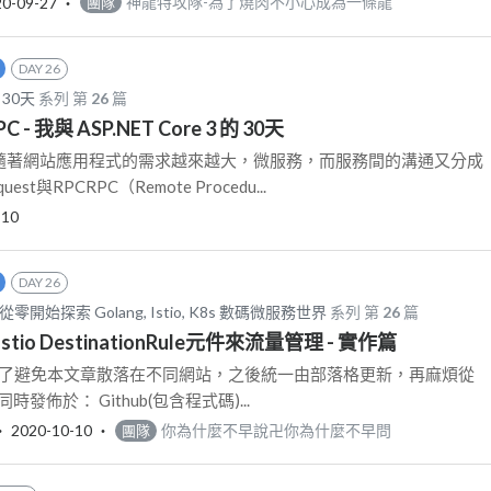
20-09-27
‧
神龍特攻隊-為了燒肉不小心成為一條龍
團隊
DAY 26
 30天
系列 第
26
篇
PC - 我與 ASP.NET Core 3 的 30天
來，隨著網站應用程式的需求越來越大，微服務，而服務間的溝通又分成
st與RPCRPC（Remote Procedu...
-10
DAY 26
從零開始探索 Golang, Istio, K8s 數碼微服務世界
系列 第
26
篇
 Istio DestinationRule元件來流量管理 - 實作篇
更新: 為了避免本文章散落在不同網站，之後統一由部落格更新，再麻煩從
發佈於： Github(包含程式碼)...
‧
2020-10-10
‧
你為什麼不早說卍你為什麼不早問
團隊