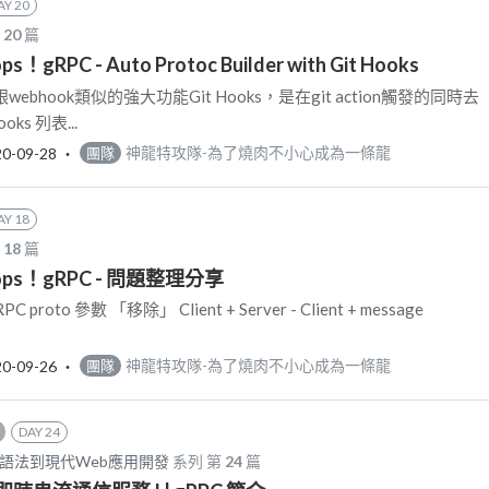
AY 20
第
20
篇
ops！gRPC - Auto Protoc Builder with Git Hooks
也有跟webhook類似的強大功能Git Hooks，是在git action觸發的同時去
ks 列表...
20-09-28
‧
神龍特攻隊-為了燒肉不小心成為一條龍
團隊
AY 18
第
18
篇
 Oops！gRPC - 問題整理分享
 proto 參數 「移除」 Client + Server - Client + message
20-09-26
‧
神龍特攻隊-為了燒肉不小心成為一條龍
團隊
DAY 24
從基礎語法到現代Web應用開發
系列 第
24
篇