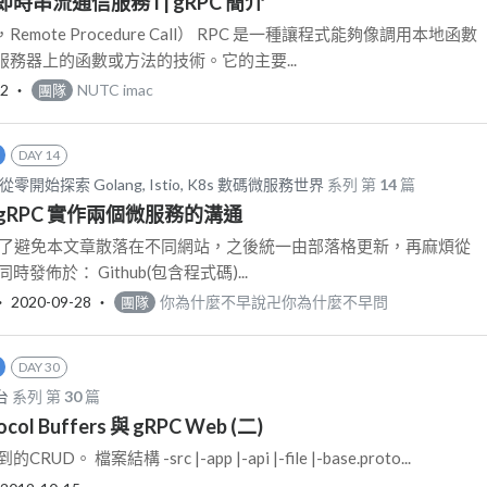
即時串流通信服務 I | gRPC 簡介
emote Procedure Call） RPC 是一種讓程式能夠像調用本地函數
務器上的函數或方法的技術。它的主要...
02
‧
NUTC imac
團隊
DAY 14
從零開始探索 Golang, Istio, K8s 數碼微服務世界
系列 第
14
篇
 以 gRPC 實作兩個微服務的溝通
更新: 為了避免本文章散落在不同網站，之後統一由部落格更新，再麻煩從
發佈於： Github(包含程式碼)...
‧
2020-09-28
‧
你為什麼不早說卍你為什麼不早問
團隊
DAY 30
台
系列 第
30
篇
ocol Buffers 與 gRPC Web (二)
。 檔案結構 -src |-app |-api |-file |-base.proto...