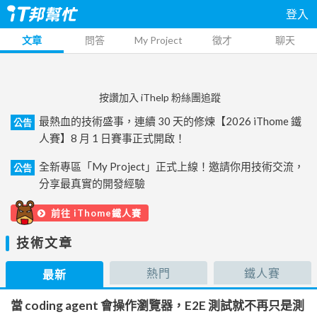
登入
文章
問答
My Project
徵才
聊天
按讚加入 iThelp 粉絲團追蹤
最熱血的技術盛事，連續 30 天的修煉【2026 iThome 鐵
公告
人賽】8 月 1 日賽事正式開啟！
全新專區「My Project」正式上線！邀請你用技術交流，
公告
分享最真實的開發經驗
前往 iThome鐵人賽
技術文章
熱門
鐵人賽
最新
當 coding agent 會操作瀏覽器，E2E 測試就不再只是測