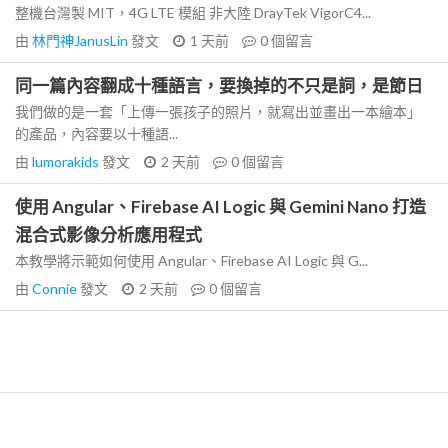
整機台灣製 MIT，4G LTE 模組 非大陸 DrayTek VigorC4...
由
林門神JanusLin
發文
1 天前
0
個留言
同一篇內容翻成十種語言，要換掉的不只是詞，是節日
我們做的是一套「上傳一張孩子的照片，就寫出並畫出一本繪本」
的產品，內容要以十種語...
由
lumorakids
發文
2 天前
0
個留言
使用 Angular、Firebase AI Logic 與 Gemini Nano 打造
混合式影像分析應用程式
本教學將示範如何使用 Angular、Firebase AI Logic 與 G...
由
Connie
發文
2 天前
0
個留言