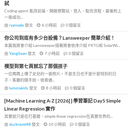
試
Coding agent 能改前端、開啟預覽站、登入、點完流程，最後附上
一張成功...
由
ryanvale
發文
6 小時前
0
個留言
你公司到底有多少台設備？Lansweeper 簡單介紹！
本篇我將會介紹 Lansweeper接著將會依序介紹 PRTG和 SolarWi...
由
YangSean
發文
7 小時前
0
個留言
模型到第七頁就忘了那個孩子
一位媽媽上傳了女兒的一張照片。不是生日也不是什麼特別的日
子，客廳的隨手拍，很普通...
由
lumorakids
發文
8 小時前
0
個留言
[Machine Learning A-Z [2026] ] 學習筆記 Day5 Simple
Linear Regression 實作
其實就只是在打基礎、simple linear regression在真實世界的...
由
duckravel48
發文
10 小時前
0
個留言