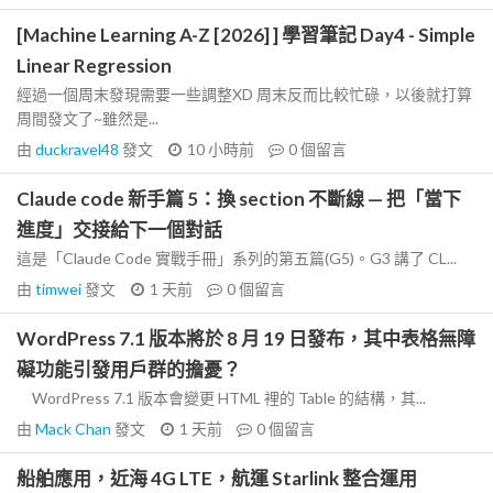
[Machine Learning A-Z [2026] ] 學習筆記 Day4 - Simple
Linear Regression
經過一個周末發現需要一些調整XD 周末反而比較忙碌，以後就打算
周間發文了~雖然是...
由
duckravel48
發文
10 小時前
0
個留言
Claude code 新手篇 5：換 section 不斷線 — 把「當下
進度」交接給下一個對話
這是「Claude Code 實戰手冊」系列的第五篇(G5)。G3 講了 CL...
由
timwei
發文
1 天前
0
個留言
WordPress 7.1 版本將於 8 月 19 日發布，其中表格無障
礙功能引發用戶群的擔憂？
WordPress 7.1 版本會變更 HTML 裡的 Table 的結構，其...
由
Mack Chan
發文
1 天前
0
個留言
船舶應用，近海 4G LTE，航運 Starlink 整合運用