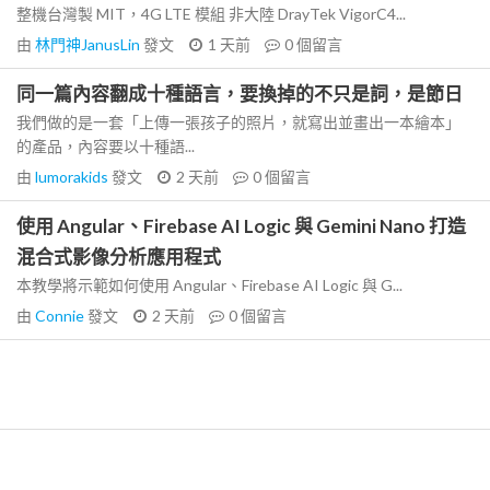
整機台灣製 MIT，4G LTE 模組 非大陸 DrayTek VigorC4...
由
林門神JanusLin
發文
1 天前
0
個留言
同一篇內容翻成十種語言，要換掉的不只是詞，是節日
我們做的是一套「上傳一張孩子的照片，就寫出並畫出一本繪本」
的產品，內容要以十種語...
由
lumorakids
發文
2 天前
0
個留言
使用 Angular、Firebase AI Logic 與 Gemini Nano 打造
混合式影像分析應用程式
本教學將示範如何使用 Angular、Firebase AI Logic 與 G...
由
Connie
發文
2 天前
0
個留言