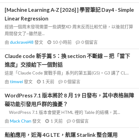
[Machine Learning A-Z [2026] ] 學習筆記 Day4 - Simple
Linear Regression
經過一個周末發現需要一些調整XD 周末反而比較忙碌，以後就打算
周間發文了~雖然是...
由
duckravel48
發文
10 小時前
0
個留言
Claude code 新手篇 5：換 section 不斷線 — 把「當下
進度」交接給下一個對話
這是「Claude Code 實戰手冊」系列的第五篇(G5)。G3 講了 CL...
由
timwei
發文
1 天前
0
個留言
WordPress 7.1 版本將於 8 月 19 日發布，其中表格無障
礙功能引發用戶群的擔憂？
WordPress 7.1 版本會變更 HTML 裡的 Table 的結構，其...
由
Mack Chan
發文
1 天前
0
個留言
船舶應用，近海 4G LTE，航運 Starlink 整合運用