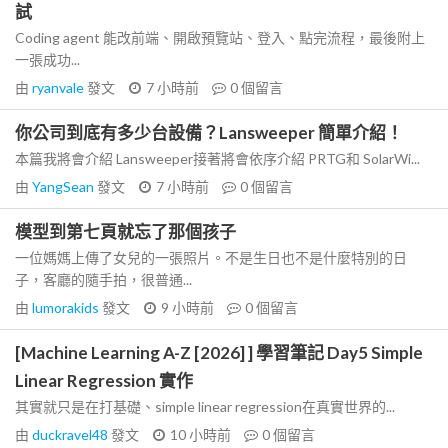
試
Coding agent 能改前端、開啟預覽站、登入、點完流程，最後附上
一張成功...
由
ryanvale
發文
7 小時前
0
個留言
你公司到底有多少台設備？Lansweeper 簡單介紹！
本篇我將會介紹 Lansweeper接著將會依序介紹 PRTG和 SolarWi...
由
YangSean
發文
7 小時前
0
個留言
模型到第七頁就忘了那個孩子
一位媽媽上傳了女兒的一張照片。不是生日也不是什麼特別的日
子，客廳的隨手拍，很普通...
由
lumorakids
發文
9 小時前
0
個留言
[Machine Learning A-Z [2026] ] 學習筆記 Day5 Simple
Linear Regression 實作
其實就只是在打基礎、simple linear regression在真實世界的...
由
duckravel48
發文
10 小時前
0
個留言