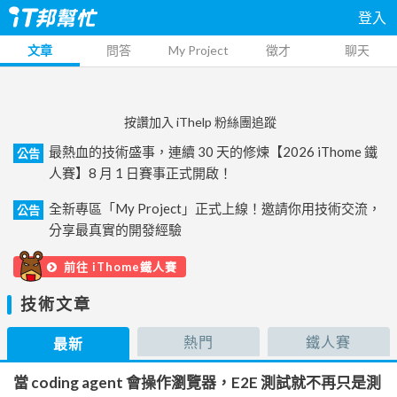
登入
文章
問答
My Project
徵才
聊天
按讚加入 iThelp 粉絲團追蹤
最熱血的技術盛事，連續 30 天的修煉【2026 iThome 鐵
公告
人賽】8 月 1 日賽事正式開啟！
全新專區「My Project」正式上線！邀請你用技術交流，
公告
分享最真實的開發經驗
前往 iThome鐵人賽
技術文章
熱門
鐵人賽
最新
當 coding agent 會操作瀏覽器，E2E 測試就不再只是測