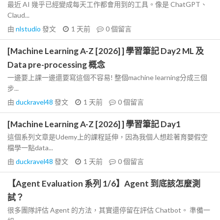
最近 AI 幾乎已經變成每天工作都會用到的工具。像是 ChatGPT、
Claud...
由
nlstudio
發文
1 天前
0
個留言
[Machine Learning A-Z [2026] ] 學習筆記 Day2 ML 及
Data pre-processing 概念
一邊要上課一邊還要寫這個不容易! 整個machine learning分成三個
步...
由
duckravel48
發文
1 天前
0
個留言
[Machine Learning A-Z [2026] ] 學習筆記 Day1
這個系列文章是Udemy上的課程延伸，因為我個人想趁著育嬰假空
檔學一點data...
由
duckravel48
發文
1 天前
0
個留言
【Agent Evaluation 系列 1/6】Agent 到底該怎麼測
試？
很多團隊評估 Agent 的方法，其實還停留在評估 Chatbot。 準備一