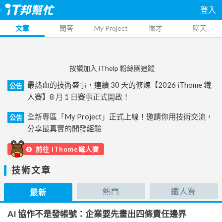
登入
文章
問答
My Project
徵才
聊天
按讚加入 iThelp 粉絲團追蹤
最熱血的技術盛事，連續 30 天的修煉【2026 iThome 鐵
公告
人賽】8 月 1 日賽事正式開啟！
全新專區「My Project」正式上線！邀請你用技術交流，
公告
分享最真實的開發經驗
前往 iThome鐵人賽
技術文章
熱門
鐵人賽
最新
AI 協作不是發帳號：企業要先畫出四條責任邊界