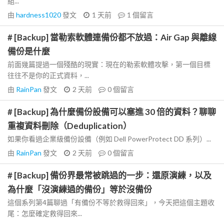
組...
由
hardness1020
發文
1 天前
1
個留言
# [Backup] 當勒索軟體連備份都不放過：Air Gap 與離線
備份是什麼
前面幾篇提過一個殘酷的現實：現在的勒索軟體攻擊，第一個目標
往往不是你的正式資料，...
由
RainPan
發文
2 天前
0
個留言
# [Backup] 為什麼備份設備可以塞進 30 倍的資料？聊聊
重複資料刪除（Deduplication）
如果你看過企業級備份設備（例如 Dell PowerProtect DD 系列）...
由
RainPan
發文
2 天前
0
個留言
# [Backup] 備份界最常被跳過的一步：還原演練，以及
為什麼「沒演練過的備份」等於沒備份
這個系列第4篇聊過「有備份不等於救得回來」，今天把這個主題收
尾：怎麼確定救得回來...