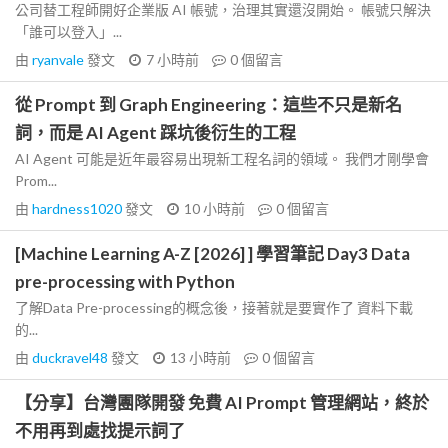
公司替工程師開好企業版 AI 帳號，治理其實還沒開始。 帳號只解決
「誰可以登入」...
由
ryanvale
發文
7 小時前
0
個留言
從 Prompt 到 Graph Engineering：這些不只是新名
詞，而是 AI Agent 踩坑後衍生的工程
AI Agent 可能是近年最容易出現新工程名詞的領域。 我們才剛學會
Prom...
由
hardness1020
發文
10 小時前
0
個留言
[Machine Learning A-Z [2026] ] 學習筆記 Day3 Data
pre-processing with Python
了解Data Pre-processing的概念後，接著就是要實作了 資料下載
的...
由
duckravel48
發文
13 小時前
0
個留言
【分享】台灣團隊開發 免費 AI Prompt 管理網站，終於
不用再到處找提示詞了