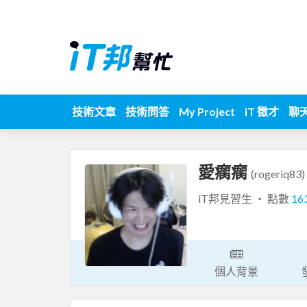
技術文章
技術問答
My Project
iT 徵才
聊
愛瘸瘸
(rogeriq83)
iT邦見習生 ‧ 點數
16
個人背景