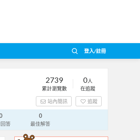
登入/註冊
2739
0
人
累計瀏覽數
在追蹤
站內簡訊
追蹤
0
0
請回答
最佳解答