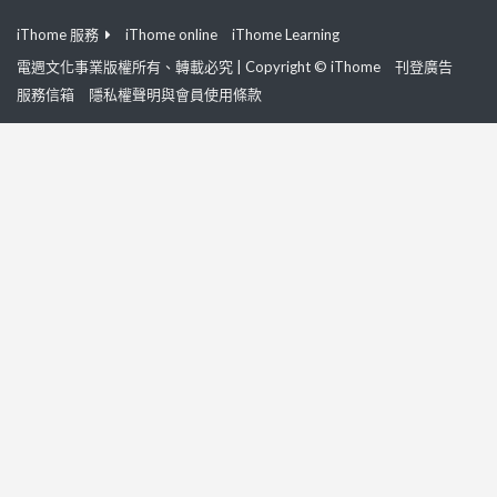
iThome 服務
iThome online
iThome Learning
電週文化事業版權所有、轉載必究 | Copyright © iThome
刊登廣告
服務信箱
隱私權聲明與會員使用條款