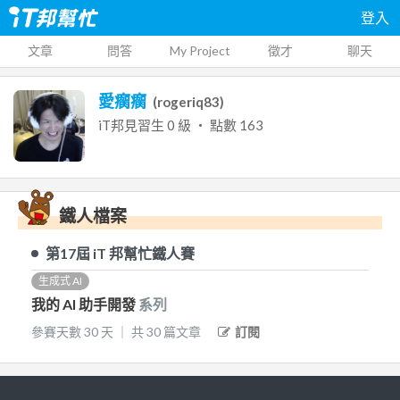
登入
文章
問答
My Project
徵才
聊天
愛瘸瘸
(
rogeriq83
)
iT邦見習生
0
級 ‧ 點數
163
鐵人檔案
第17屆
iT 邦幫忙鐵人賽
生成式 AI
我的 AI 助手開發
系列
參賽天數
30
天
｜
共
30
篇文章
訂閱