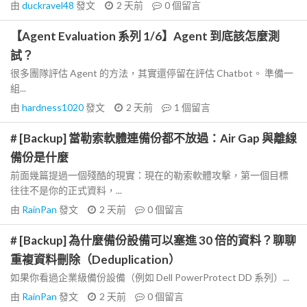
由
duckravel48
發文
2 天前
0
個留言
【Agent Evaluation 系列 1/6】Agent 到底該怎麼測
試？
很多團隊評估 Agent 的方法，其實還停留在評估 Chatbot。 準備一
組...
由
hardness1020
發文
2 天前
1
個留言
# [Backup] 當勒索軟體連備份都不放過：Air Gap 與離線
備份是什麼
前面幾篇提過一個殘酷的現實：現在的勒索軟體攻擊，第一個目標
往往不是你的正式資料，...
由
RainPan
發文
2 天前
0
個留言
# [Backup] 為什麼備份設備可以塞進 30 倍的資料？聊聊
重複資料刪除（Deduplication）
如果你看過企業級備份設備（例如 Dell PowerProtect DD 系列）...
由
RainPan
發文
2 天前
0
個留言