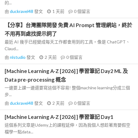
的...
由
duckravel48
發文
1 天前
0
個留言
【分享】台灣團隊開發 免費 AI Prompt 管理網站，終於
不用再到處找提示詞了
最近 AI 幾乎已經變成每天工作都會用到的工具。像是 ChatGPT、
Claud...
由
nlstudio
發文
2 天前
0
個留言
[Machine Learning A-Z [2026] ] 學習筆記 Day2 ML 及
Data pre-processing 概念
一邊要上課一邊還要寫這個不容易! 整個machine learning分成三個
步...
由
duckravel48
發文
2 天前
0
個留言
[Machine Learning A-Z [2026] ] 學習筆記 Day1
這個系列文章是Udemy上的課程延伸，因為我個人想趁著育嬰假空
檔學一點data...