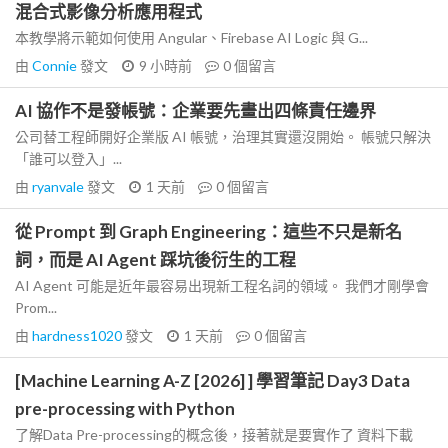
混合式影像分析應用程式
本教學將示範如何使用 Angular、Firebase AI Logic 與 G...
由
Connie
發文
9 小時前
0
個留言
AI 協作不是發帳號：企業要先畫出四條責任邊界
公司替工程師開好企業版 AI 帳號，治理其實還沒開始。 帳號只解決
「誰可以登入」...
由
ryanvale
發文
1 天前
0
個留言
從 Prompt 到 Graph Engineering：這些不只是新名
詞，而是 AI Agent 踩坑後衍生的工程
AI Agent 可能是近年最容易出現新工程名詞的領域。 我們才剛學會
Prom...
由
hardness1020
發文
1 天前
0
個留言
[Machine Learning A-Z [2026] ] 學習筆記 Day3 Data
pre-processing with Python
了解Data Pre-processing的概念後，接著就是要實作了 資料下載