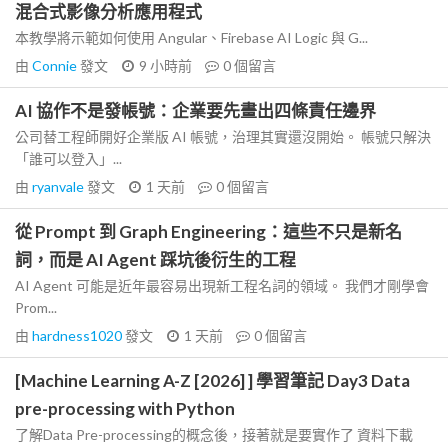
混合式影像分析應用程式
本教學將示範如何使用 Angular、Firebase AI Logic 與 G...
由
Connie
發文
9 小時前
0
個留言
AI 協作不是發帳號：企業要先畫出四條責任邊界
公司替工程師開好企業版 AI 帳號，治理其實還沒開始。 帳號只解決
「誰可以登入」...
由
ryanvale
發文
1 天前
0
個留言
從 Prompt 到 Graph Engineering：這些不只是新名
詞，而是 AI Agent 踩坑後衍生的工程
AI Agent 可能是近年最容易出現新工程名詞的領域。 我們才剛學會
Prom...
由
hardness1020
發文
1 天前
0
個留言
[Machine Learning A-Z [2026] ] 學習筆記 Day3 Data
pre-processing with Python
了解Data Pre-processing的概念後，接著就是要實作了 資料下載