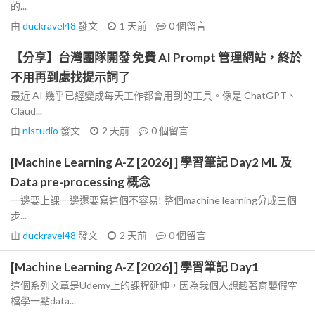
的...
由
duckravel48
發文
1 天前
0
個留言
【分享】台灣團隊開發 免費 AI Prompt 管理網站，終於
不用再到處找提示詞了
最近 AI 幾乎已經變成每天工作都會用到的工具。像是 ChatGPT、
Claud...
由
nlstudio
發文
2 天前
0
個留言
[Machine Learning A-Z [2026] ] 學習筆記 Day2 ML 及
Data pre-processing 概念
一邊要上課一邊還要寫這個不容易! 整個machine learning分成三個
步...
由
duckravel48
發文
2 天前
0
個留言
[Machine Learning A-Z [2026] ] 學習筆記 Day1
這個系列文章是Udemy上的課程延伸，因為我個人想趁著育嬰假空
檔學一點data...