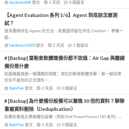
由
duckravel48
發文
2 天前
0
個留言
【Agent Evaluation 系列 1/6】Agent 到底該怎麼測
試？
很多團隊評估 Agent 的方法，其實還停留在評估 Chatbot。 準備一
組...
由
hardness1020
發文
2 天前
1
個留言
# [Backup] 當勒索軟體連備份都不放過：Air Gap 與離線
備份是什麼
前面幾篇提過一個殘酷的現實：現在的勒索軟體攻擊，第一個目標
往往不是你的正式資料，...
由
RainPan
發文
2 天前
0
個留言
# [Backup] 為什麼備份設備可以塞進 30 倍的資料？聊聊
重複資料刪除（Deduplication）
如果你看過企業級備份設備（例如 Dell PowerProtect DD 系列）...
由
RainPan
發文
2 天前
0
個留言