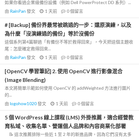
如果你看過企業級備份設備（例如 Dell PowerProtect DD 系列）...
由
RainPan
發文
1 天前
0
個留言
# [Backup] 備份界最常被跳過的一步：還原演練，以及
為什麼「沒演練過的備份」等於沒備份
這個系列第4篇聊過「有備份不等於救得回來」，今天把這個主題收
尾：怎麼確定救得回來...
由
RainPan
發文
1 天前
0
個留言
[OpenCV 學習筆記] 2. 使用 OpenCV 進行影像混合
(Image Blending)
本文將簡單示範如何使用 OpenCV 的 addWeighted 方法進行圖片
的...
由
logohow1020
發文
1 天前
0
個留言
5 個 WordPress 線上課程 (LMS) 外掛推薦，適合經營教
育私域、收集名單、營運個人品牌和內容商業化部署
📝 這次推薦排除一些近 1 至 2 年的新進品牌，因為它們沒有太多