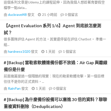
這個系列文章是Udemy上的課程延伸，因為我個人想趁著育嬰假空
檔學一點data...
由
duckravel48
發文
21 小時前
0
個留言
【Agent Evaluation 系列 1/6】Agent 到底該怎麼測
試？
很多團隊評估 Agent 的方法，其實還停留在評估 Chatbot。 準備一
組...
由
hardness1020
發文
1 天前
1
個留言
# [Backup] 當勒索軟體連備份都不放過：Air Gap 與離線
備份是什麼
前面幾篇提過一個殘酷的現實：現在的勒索軟體攻擊，第一個目標
往往不是你的正式資料，...
由
RainPan
發文
1 天前
0
個留言
# [Backup] 為什麼備份設備可以塞進 30 倍的資料？聊聊
重複資料刪除（Deduplication）