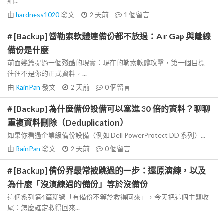
組...
由
hardness1020
發文
2 天前
1
個留言
# [Backup] 當勒索軟體連備份都不放過：Air Gap 與離線
備份是什麼
前面幾篇提過一個殘酷的現實：現在的勒索軟體攻擊，第一個目標
往往不是你的正式資料，...
由
RainPan
發文
2 天前
0
個留言
# [Backup] 為什麼備份設備可以塞進 30 倍的資料？聊聊
重複資料刪除（Deduplication）
如果你看過企業級備份設備（例如 Dell PowerProtect DD 系列）...
由
RainPan
發文
2 天前
0
個留言
# [Backup] 備份界最常被跳過的一步：還原演練，以及
為什麼「沒演練過的備份」等於沒備份
這個系列第4篇聊過「有備份不等於救得回來」，今天把這個主題收
尾：怎麼確定救得回來...