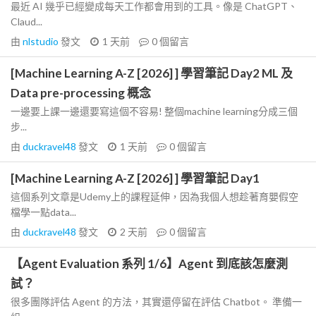
最近 AI 幾乎已經變成每天工作都會用到的工具。像是 ChatGPT、
Claud...
由
nlstudio
發文
1 天前
0
個留言
[Machine Learning A-Z [2026] ] 學習筆記 Day2 ML 及
Data pre-processing 概念
一邊要上課一邊還要寫這個不容易! 整個machine learning分成三個
步...
由
duckravel48
發文
1 天前
0
個留言
[Machine Learning A-Z [2026] ] 學習筆記 Day1
這個系列文章是Udemy上的課程延伸，因為我個人想趁著育嬰假空
檔學一點data...
由
duckravel48
發文
2 天前
0
個留言
【Agent Evaluation 系列 1/6】Agent 到底該怎麼測
試？
很多團隊評估 Agent 的方法，其實還停留在評估 Chatbot。 準備一