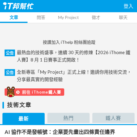
登入
文章
問答
My Project
徵才
聊天
按讚加入 iThelp 粉絲團追蹤
最熱血的技術盛事，連續 30 天的修煉【2026 iThome 鐵
公告
人賽】8 月 1 日賽事正式開啟！
全新專區「My Project」正式上線！邀請你用技術交流，
公告
分享最真實的開發經驗
前往 iThome鐵人賽
技術文章
熱門
鐵人賽
最新
AI 協作不是發帳號：企業要先畫出四條責任邊界