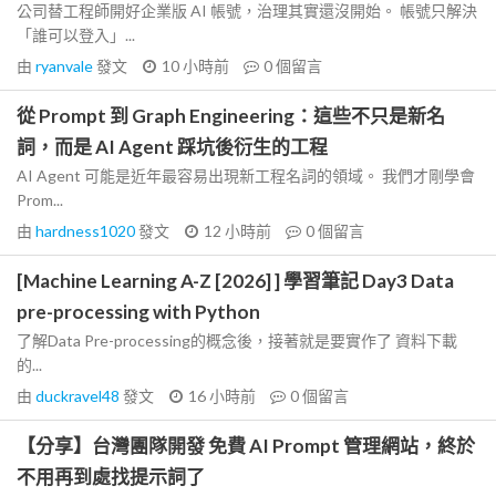
公司替工程師開好企業版 AI 帳號，治理其實還沒開始。 帳號只解決
「誰可以登入」...
由
ryanvale
發文
10 小時前
0
個留言
從 Prompt 到 Graph Engineering：這些不只是新名
詞，而是 AI Agent 踩坑後衍生的工程
AI Agent 可能是近年最容易出現新工程名詞的領域。 我們才剛學會
Prom...
由
hardness1020
發文
12 小時前
0
個留言
[Machine Learning A-Z [2026] ] 學習筆記 Day3 Data
pre-processing with Python
了解Data Pre-processing的概念後，接著就是要實作了 資料下載
的...
由
duckravel48
發文
16 小時前
0
個留言
【分享】台灣團隊開發 免費 AI Prompt 管理網站，終於
不用再到處找提示詞了