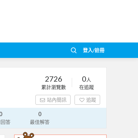
登入/註冊
2726
0
人
累計瀏覽數
在追蹤
站內簡訊
追蹤
0
0
請回答
最佳解答