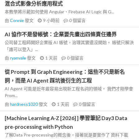
混合式影像分析應用程式
本教學將示範如何使用 Angular、Firebase AI Logic 與 G...
由
Connie
發文
9 小時前
0
個留言
AI 協作不是發帳號：企業要先畫出四條責任邊界
公司替工程師開好企業版 AI 帳號，治理其實還沒開始。 帳號只解決
「誰可以登入」...
由
ryanvale
發文
1 天前
0
個留言
從 Prompt 到 Graph Engineering：這些不只是新名
詞，而是 AI Agent 踩坑後衍生的工程
AI Agent 可能是近年最容易出現新工程名詞的領域。 我們才剛學會
Prom...
由
hardness1020
發文
1 天前
0
個留言
[Machine Learning A-Z [2026] ] 學習筆記 Day3 Data
pre-processing with Python
了解Data Pre-processing的概念後，接著就是要實作了 資料下載