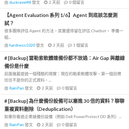
由
duckravel48
發文
2 天前
0
個留言
【Agent Evaluation 系列 1/6】Agent 到底該怎麼測
試？
很多團隊評估 Agent 的方法，其實還停留在評估 Chatbot。 準備一
組...
由
hardness1020
發文
2 天前
1
個留言
# [Backup] 當勒索軟體連備份都不放過：Air Gap 與離線
備份是什麼
前面幾篇提過一個殘酷的現實：現在的勒索軟體攻擊，第一個目標
往往不是你的正式資料，...
由
RainPan
發文
2 天前
0
個留言
# [Backup] 為什麼備份設備可以塞進 30 倍的資料？聊聊
重複資料刪除（Deduplication）
如果你看過企業級備份設備（例如 Dell PowerProtect DD 系列）...
由
RainPan
發文
2 天前
0
個留言