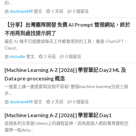
的...
由
duckravel48
發文
1 天前
0
個留言
【分享】台灣團隊開發 免費 AI Prompt 管理網站，終於
不用再到處找提示詞了
最近 AI 幾乎已經變成每天工作都會用到的工具。像是 ChatGPT、
Claud...
由
nlstudio
發文
2 天前
0
個留言
[Machine Learning A-Z [2026] ] 學習筆記 Day2 ML 及
Data pre-processing 概念
一邊要上課一邊還要寫這個不容易! 整個machine learning分成三個
步...
由
duckravel48
發文
2 天前
0
個留言
[Machine Learning A-Z [2026] ] 學習筆記 Day1
這個系列文章是Udemy上的課程延伸，因為我個人想趁著育嬰假空
檔學一點data...