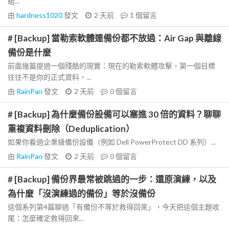
組...
由
hardness1020
發文
2 天前
1
個留言
# [Backup] 當勒索軟體連備份都不放過：Air Gap 與離線
備份是什麼
前面幾篇提過一個殘酷的現實：現在的勒索軟體攻擊，第一個目標
往往不是你的正式資料，...
由
RainPan
發文
2 天前
0
個留言
# [Backup] 為什麼備份設備可以塞進 30 倍的資料？聊聊
重複資料刪除（Deduplication）
如果你看過企業級備份設備（例如 Dell PowerProtect DD 系列）...
由
RainPan
發文
2 天前
0
個留言
# [Backup] 備份界最常被跳過的一步：還原演練，以及
為什麼「沒演練過的備份」等於沒備份
這個系列第4篇聊過「有備份不等於救得回來」，今天把這個主題收
尾：怎麼確定救得回來...