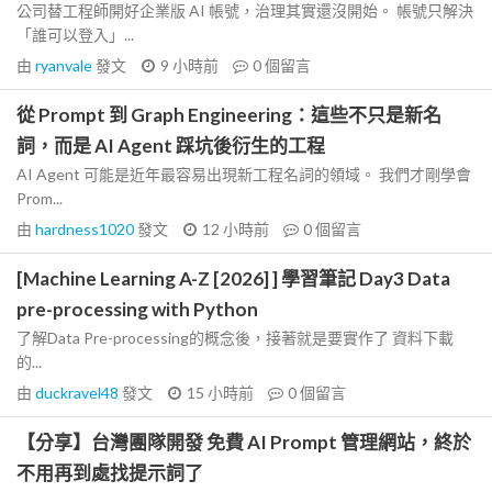
公司替工程師開好企業版 AI 帳號，治理其實還沒開始。 帳號只解決
「誰可以登入」...
由
ryanvale
發文
9 小時前
0
個留言
從 Prompt 到 Graph Engineering：這些不只是新名
詞，而是 AI Agent 踩坑後衍生的工程
AI Agent 可能是近年最容易出現新工程名詞的領域。 我們才剛學會
Prom...
由
hardness1020
發文
12 小時前
0
個留言
[Machine Learning A-Z [2026] ] 學習筆記 Day3 Data
pre-processing with Python
了解Data Pre-processing的概念後，接著就是要實作了 資料下載
的...
由
duckravel48
發文
15 小時前
0
個留言
【分享】台灣團隊開發 免費 AI Prompt 管理網站，終於
不用再到處找提示詞了