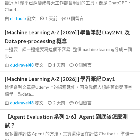
最近 AI 幾乎已經變成每天工作都會用到的工具。像是 ChatGPT、
Claud...
由
nlstudio
發文
1 天前
0
個留言
[Machine Learning A-Z [2026] ] 學習筆記 Day2 ML 及
Data pre-processing 概念
一邊要上課一邊還要寫這個不容易! 整個machine learning分成三個
步...
由
duckravel48
發文
1 天前
0
個留言
[Machine Learning A-Z [2026] ] 學習筆記 Day1
這個系列文章是Udemy上的課程延伸，因為我個人想趁著育嬰假空
檔學一點data...
由
duckravel48
發文
2 天前
0
個留言
【Agent Evaluation 系列 1/6】Agent 到底該怎麼測
試？
很多團隊評估 Agent 的方法，其實還停留在評估 Chatbot。 準備一