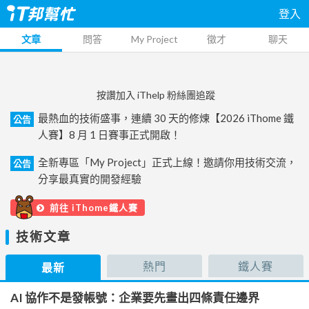
登入
文章
問答
My Project
徵才
聊天
按讚加入 iThelp 粉絲團追蹤
最熱血的技術盛事，連續 30 天的修煉【2026 iThome 鐵
公告
人賽】8 月 1 日賽事正式開啟！
全新專區「My Project」正式上線！邀請你用技術交流，
公告
分享最真實的開發經驗
前往 iThome鐵人賽
技術文章
熱門
鐵人賽
最新
AI 協作不是發帳號：企業要先畫出四條責任邊界