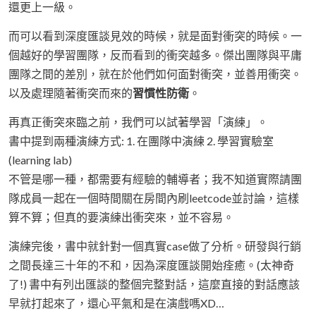
還更上一級。
而可以看到深度匯談見效的時候，就是面對衝突的時候。一
個越好的學習團隊，反而看到的衝突越多。傑出團隊與平庸
團隊之間的差別，就在於他們如何面對衝突，並善用衝突。
以及處理隨著衝突而來的
習慣性防衛
。
再真正衝突來臨之前，我們可以試著學習「演練」。
書中提到兩種演練方式: 1. 在團隊中演練 2. 學習實驗室
(learning lab)
不管是哪一種，都需要有經驗的輔導者；我不知道實際請團
隊成員一起在一個時間關在房間內刷leetcode並討論，這樣
算不算；但真的要演練出衝突來，並不容易。
演練完後，書中就針對一個真實case做了分析。研發與行銷
之間長達三十年的不和，因為深度匯談開始痊癒。(太神奇
了!) 書中有列出匯談的整個完整對話，這麼直接的對話應該
早就打起來了，還心平氣和是在演戲嗎XD…