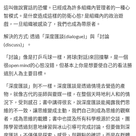
這叫做說實話的恐懼。已經成為許多組織內管理者的一種心
智模式。是什麼造成這樣的防衛心態? 是組織內的政治遊
戲，一旦組織被感染了，我們也成為帶原者。
解決的方式: 透過「深度匯談(dialogue)」與「討論
(discuss)」。
「討論」像是打乒乓球一樣，將球(對話)來回撞擊，是一個
很open mind的心態沒錯，但基本上你是想要使自己的看法勝
過別人為主要目標。
「深度匯談」則不一樣。深度匯談是透過情境去營造的產
物，就像古代的巫師與靈媒一樣，在整個天時地利人和的情
況下，受到感召；書中講得很玄，說深度匯談能揭露我們思
維的不一致，讓思維變成主動，我們自己則成為思維的觀察
者，成為思維的載體；書中也提及所有科學根源於交談，團
隊學習透過刻意地練習與冰山引導可完成討論，但要做到深
度匯談，不僅僅是探索、感受、與觀點的確認，而是在群體