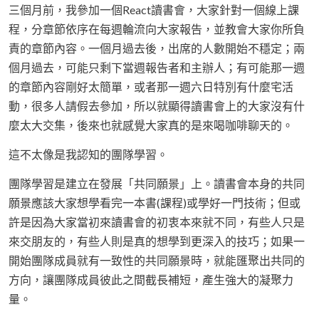
三個月前，我參加一個React讀書會，大家針對一個線上課
程，分章節依序在每週輪流向大家報告，並教會大家你所負
責的章節內容。一個月過去後，出席的人數開始不穩定；兩
個月過去，可能只剩下當週報告者和主辦人；有可能那一週
的章節內容剛好太簡單，或者那一週六日特別有什麼宅活
動，很多人請假去參加，所以就顯得讀書會上的大家沒有什
麼太大交集，後來也就感覺大家真的是來喝咖啡聊天的。
這不太像是我認知的團隊學習。
團隊學習是建立在發展「共同願景」上。讀書會本身的共同
願景應該大家想學看完一本書(課程)或學好一門技術；但或
許是因為大家當初來讀書會的初衷本來就不同，有些人只是
來交朋友的，有些人則是真的想學到更深入的技巧；如果一
開始團隊成員就有一致性的共同願景時，就能匯聚出共同的
方向，讓團隊成員彼此之間截長補短，產生強大的凝聚力
量。