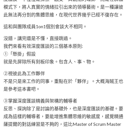
模式下，將人真實的情緒拉引出來的領導藝術。是一種讓彼
此無法再分割的集體思維，在現代世界幾乎已經不復存在。
這和與團隊成員1on1個別會談大不相同。
沒錯，講完還是不懂，直接跳過。
我們來看有效深度匯談的三個基本原則:
①「懸掛」假設
就是先屏除所有刻板印象。包含人、事、物。
②視彼此為工作夥伴
不是只是來工作的同事，重點在於「夥伴」。大概海賊王也
是參考這本書吧。
③掌握深度匯談精義與架構的輔導者
反思、探詢除了是討論的基礎外，也是深度匯談的基礎。要
成為這樣的輔導者，要能增進集體思維的敏感度，感覺精通
薩提爾的對話練習是不夠的，這比Master of Scrum Master