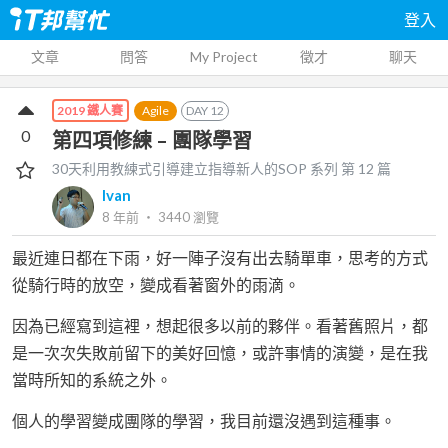
登入
文章
問答
My Project
徵才
聊天
Agile
DAY
12
2019 鐵人賽
0
第四項修練 – 團隊學習
30天利用教練式引導建立指導新人的SOP
系列 第
12
篇
Ivan
8 年前
‧
3440
瀏覽
最近連日都在下雨，好一陣子沒有出去騎單車，思考的方式
從騎行時的放空，變成看著窗外的雨滴。
因為已經寫到這裡，想起很多以前的夥伴。看著舊照片，都
是一次次失敗前留下的美好回憶，或許事情的演變，是在我
當時所知的系統之外。
個人的學習變成團隊的學習，我目前還沒遇到這種事。