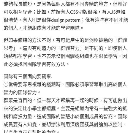
能夠截長補短，是因為每個人都有不同專精的地方，但剛好
可以相互配合；比如，前端有人CSS切版很強，有人JS邏輯
很清楚，有人則是很懂design pattern；像有這些有不同才能
的個人，才能組成有才能的學習團隊。
但如果修練的方法不對，有可能產生的是消極被動的「群體
思考」，這與有創造力的「群體智力」是不同的，即使個人
始終都在學習，也不表示整個團體或組織也在跟著學習，因
此必須找回團隊學習有效方法。
團隊有三個面向要觀察:
①當需要深思複雜的議題時，團隊必須學習萃取出高於個人
智力的團隊智力。
群眾是盲目的。但一群天才聚集再一起的時候，有可能做出
來的決定比小學生都還蠢。主要是組織內常有一些強大的抵
銷和磨損力量，造成團隊的智慧小於個別成員的智商。團隊
成員要有人知覺，並想辦法利用深度匯談與討論加以控制，
以產生真正有幫助的內容。