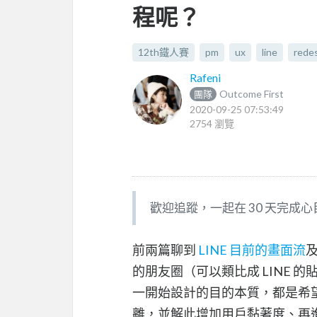
程呢？
12th鐵人賽
pm
ux
line
rede
Rafeni
Outcome First
團隊
2020-09-25 07:53:49
2754 瀏覽
歡迎追蹤，一起在 30 天完成心目中的 
前兩篇聊到
LINE 目前的畫面流
的朋友圈（可以類比成 LINE 的貼文
一開始設計的目的本質，都是希
離，並解此增加用戶黏著度、再