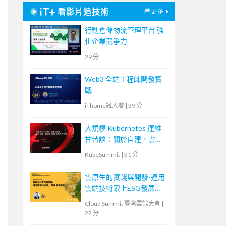
看影片追技術
看更多
行動倉儲物流管理平台 強
化企業競爭力
29 分
Web3 全端工程師開發實
戰
iThome鐵人賽
|
39 分
大規模 Kubernetes 運維
甘苦談：關於自建、雲端
和 CI/CD 的那些大小事
KubeSummit
|
31 分
雲原生的實踐與開發-運用
雲端技術跟上ESG發展趨
勢
Cloud Summit 臺灣雲端大會
|
22 分