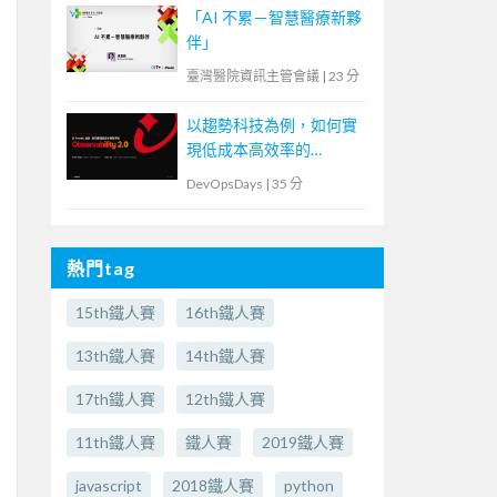
「AI 不累－智慧醫療新夥
伴」
臺灣醫院資訊主管會議
|
23 分
以趨勢科技為例，如何實
現低成本高效率的
Observability2.0
DevOpsDays
|
35 分
熱門tag
15th鐵人賽
16th鐵人賽
13th鐵人賽
14th鐵人賽
17th鐵人賽
12th鐵人賽
11th鐵人賽
鐵人賽
2019鐵人賽
javascript
2018鐵人賽
python