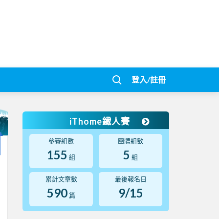
登入/註冊
iThome鐵人賽
參賽組數
團體組數
155
5
組
組
累計文章數
最後報名日
590
9/15
篇