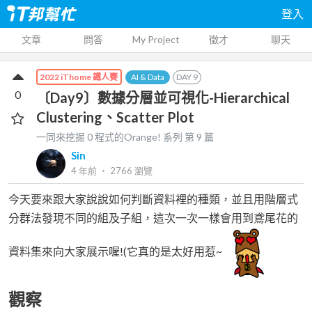
登入
文章
問答
My Project
徵才
聊天
AI & Data
DAY
9
2022 iThome 鐵人賽
0
〔Day9〕數據分層並可視化-Hierarchical
Clustering、Scatter Plot
一同來挖掘 0 程式的Orange!
系列 第
9
篇
Sin
4 年前
‧
2766
瀏覽
今天要來跟大家說說如何判斷資料裡的種類，並且用階層式
分群法發現不同的組及子組，這次一次一樣會用到鳶尾花的
資料集來向大家展示喔!(它真的是太好用惹~
觀察