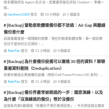
很多團隊評估 Agent 的方法，其實還停留在評估 Chatbot。 準備一
組...
由
hardness1020
發文
10 小時前
1
個留言
# [Backup] 當勒索軟體連備份都不放過：Air Gap 與離線
備份是什麼
前面幾篇提過一個殘酷的現實：現在的勒索軟體攻擊，第一個目標
往往不是你的正式資料，...
由
RainPan
發文
11 小時前
0
個留言
# [Backup] 為什麼備份設備可以塞進 30 倍的資料？聊聊
重複資料刪除（Deduplication）
如果你看過企業級備份設備（例如 Dell PowerProtect DD 系列）...
由
RainPan
發文
11 小時前
0
個留言
# [Backup] 備份界最常被跳過的一步：還原演練，以及
為什麼「沒演練過的備份」等於沒備份
這個系列第4篇聊過「有備份不等於救得回來」，今天把這個主題收