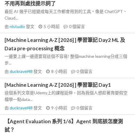
不用再到處找提示詞了
最近 AI 幾乎已經變成每天工作都會用到的工具。像是 ChatGPT、
Claud...
由
nlstudio
發文
5 小時前
0
個留言
[Machine Learning A-Z [2026] ] 學習筆記 Day2 ML 及
Data pre-processing 概念
一邊要上課一邊還要寫這個不容易! 整個machine learning分成三個
步...
由
duckravel48
發文
8 小時前
0
個留言
[Machine Learning A-Z [2026] ] 學習筆記 Day1
這個系列文章是Udemy上的課程延伸，因為我個人想趁著育嬰假空
檔學一點data...
由
duckravel48
發文
9 小時前
0
個留言
【Agent Evaluation 系列 1/6】Agent 到底該怎麼測
試？