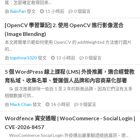
尾：怎麼確定救得回來...
由
RainPan
發文
11 小時前
0
個留言
[OpenCV 學習筆記] 2. 使用 OpenCV 進行影像混合
(Image Blending)
本文將簡單示範如何使用 OpenCV 的 addWeighted 方法進行圖片
的...
由
logohow1020
發文
13 小時前
0
個留言
5 個 WordPress 線上課程 (LMS) 外掛推薦，適合經營教
育私域、收集名單、營運個人品牌和內容商業化部署
📝 這次推薦排除一些近 1 至 2 年的新進品牌，因為它們沒有太多
相關數據可供...
由
Mack Chan
發文
16 小時前
0
個留言
Wordfence 資安通報 | WooCommerce - Social Login |
CVE-2026-8457
WooCommerce Social Login 外掛爆出嚴重驗證繞過漏洞，使...