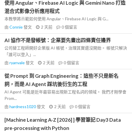
使用 Angular、Firebase AI Logic 與 Gemini Nano 打造
混合式影像分析應用程式
本教學將示範如何使用 Angular、Firebase AI Logic 與 G...
由
Connie
發文
2 天前
0
個留言
AI 協作不是發帳號：企業要先畫出四條責任邊界
公司替工程師開好企業版 AI 帳號，治理其實還沒開始。 帳號只解決
「誰可以登入」...
由
ryanvale
發文
2 天前
0
個留言
從 Prompt 到 Graph Engineering：這些不只是新名
詞，而是 AI Agent 踩坑後衍生的工程
AI Agent 可能是近年最容易出現新工程名詞的領域。 我們才剛學會
Prom...
由
hardness1020
發文
2 天前
0
個留言
[Machine Learning A-Z [2026] ] 學習筆記 Day3 Data
pre-processing with Python