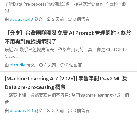
了解Data Pre-processing的概念後，接著就是要實作了 資料下載
的...
由
duckravel48
發文
2 天前
0
個留言
【分享】台灣團隊開發 免費 AI Prompt 管理網站，終於
不用再到處找提示詞了
最近 AI 幾乎已經變成每天工作都會用到的工具。像是 ChatGPT、
Claud...
由
nlstudio
發文
3 天前
0
個留言
[Machine Learning A-Z [2026] ] 學習筆記 Day2 ML 及
Data pre-processing 概念
一邊要上課一邊還要寫這個不容易! 整個machine learning分成三個
步...
由
duckravel48
發文
3 天前
0
個留言