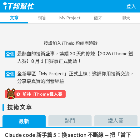
登入
文章
問答
My Project
徵才
聊天
按讚加入 iThelp 粉絲團追蹤
最熱血的技術盛事，連續 30 天的修煉【2026 iThome 鐵
公告
人賽】8 月 1 日賽事正式開啟！
全新專區「My Project」正式上線！邀請你用技術交流，
公告
分享最真實的開發經驗
前往 iThome鐵人賽
技術文章
熱門
鐵人賽
最新
Claude code 新手篇 5：換 section 不斷線 — 把「當下