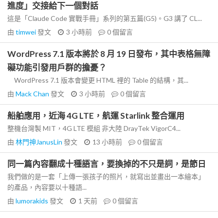
進度」交接給下一個對話
這是「Claude Code 實戰手冊」系列的第五篇(G5)。G3 講了 CL...
由
timwei
發文
3 小時前
0
個留言
WordPress 7.1 版本將於 8 月 19 日發布，其中表格無障
礙功能引發用戶群的擔憂？
WordPress 7.1 版本會變更 HTML 裡的 Table 的結構，其...
由
Mack Chan
發文
3 小時前
0
個留言
船舶應用，近海 4G LTE，航運 Starlink 整合運用
整機台灣製 MIT，4G LTE 模組 非大陸 DrayTek VigorC4...
由
林門神JanusLin
發文
13 小時前
0
個留言
同一篇內容翻成十種語言，要換掉的不只是詞，是節日
我們做的是一套「上傳一張孩子的照片，就寫出並畫出一本繪本」
的產品，內容要以十種語...
由
lumorakids
發文
1 天前
0
個留言