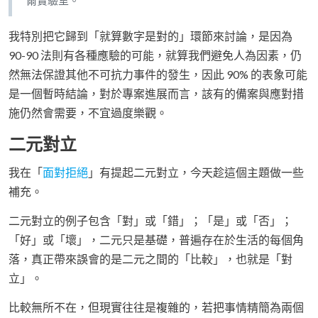
爾實驗室。
我特別把它歸到「就算數字是對的」環節來討論，是因為
90-90 法則有各種應驗的可能，就算我們避免人為因素，仍
然無法保證其他不可抗力事件的發生，因此 90% 的表象可能
是一個暫時結論，對於專案進展而言，該有的備案與應對措
施仍然會需要，不宜過度樂觀。
二元對立
我在「
面對拒絕
」有提起二元對立，今天趁這個主題做一些
補充。
二元對立的例子包含「對」或「錯」；「是」或「否」；
「好」或「壞」，二元只是基礎，普遍存在於生活的每個角
落，真正帶來誤會的是二元之間的「比較」，也就是「對
立」。
比較無所不在，但現實往往是複雜的，若把事情精簡為兩個