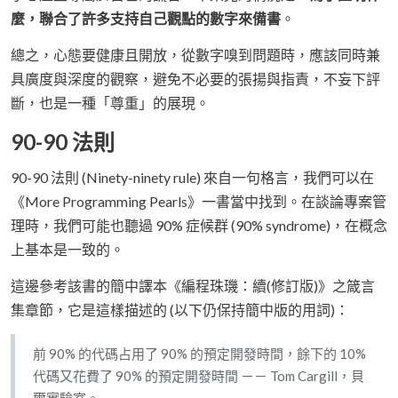
麼，聯合了許多支持自己觀點的數字來備書
。
總之，心態要健康且開放，從數字嗅到問題時，應該同時兼
具廣度與深度的觀察，避免不必要的張揚與指責，不妄下評
斷，也是一種「尊重」的展現。
90-90 法則
90-90 法則 (Ninety-ninety rule) 來自一句格言，我們可以在
《More Programming Pearls》一書當中找到。在談論專案管
理時，我們可能也聽過 90% 症候群 (90% syndrome)，在概念
上基本是一致的。
這邊參考該書的簡中譯本《編程珠璣：續(修訂版)》之箴言
集章節，它是這樣描述的 (以下仍保持簡中版的用詞)：
前 90% 的代碼占用了 90% 的預定開發時間，餘下的 10%
代碼又花費了 90% 的預定開發時間 －－ Tom Cargill，貝