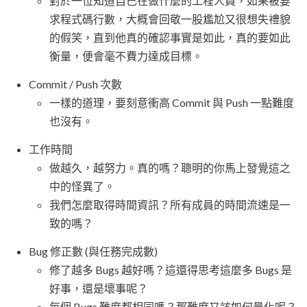
對於一位知道自己在做什麼的工程人員，如果被要
求程式碼行數，大概會回敬一股尷尬又很想失禮貌
的假笑，直到他真的確認事實是如此，真的要如此
衡量，便會毫不費力達成目標。
Commit / Push 次數
一樣的道理，要刻意衝高 Commit 與 Push 一點難度
也沒有。
工作時間
做越久，越努力。真的嗎？聰明的你馬上發覺這之
中的怪異了。
我們怎麼取得時間資訊？所有成員的時間流速是一
致的嗎？
Bug 修正數 (與任務完成數)
修了越多 Bugs 越好嗎？這還得思考這麼多 Bugs 是
好事，還是壞事呢？
每個 Bugs 難度都相同嗎？那難度又該如何量化呢？