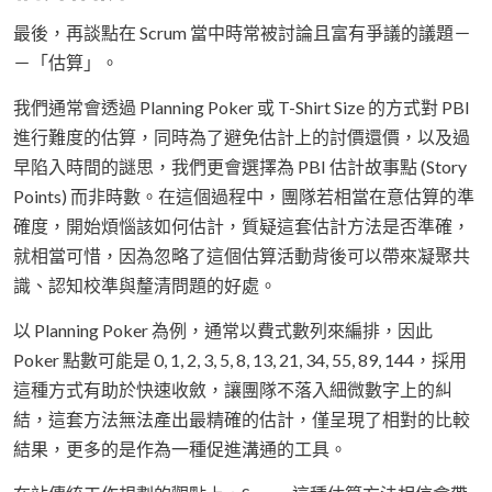
最後，再談點在 Scrum 當中時常被討論且富有爭議的議題－
－「估算」。
我們通常會透過 Planning Poker 或 T-Shirt Size 的方式對 PBI
進行難度的估算，同時為了避免估計上的討價還價，以及過
早陷入時間的謎思，我們更會選擇為 PBI 估計故事點 (Story
Points) 而非時數。在這個過程中，團隊若相當在意估算的準
確度，開始煩惱該如何估計，質疑這套估計方法是否準確，
就相當可惜，因為忽略了這個估算活動背後可以帶來凝聚共
識、認知校準與釐清問題的好處。
以 Planning Poker 為例，通常以費式數列來編排，因此
Poker 點數可能是 0, 1, 2, 3, 5, 8, 13, 21, 34, 55, 89, 144，採用
這種方式有助於快速收斂，讓團隊不落入細微數字上的糾
結，這套方法無法產出最精確的估計，僅呈現了相對的比較
結果，更多的是作為一種促進溝通的工具。