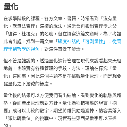
量化
在求學階段的課程、各方文章、書籍，時常看到「沒有量
化，就無法管理」這樣的說法，通常會再搬出管理學之父
「彼得・杜拉克」的名號，但在撰寫這篇文章時，為了考證
此言出處，找到一篇文章「
過度神話的「可測量性」：從管
理學到哲學的視角
」對這件事做了澄清。
但不管是誰說的，透過量化進行管理在現代來說看起來天經
地義，也確實有各種管理的手段、方法、理論在探究「量
化」這回事，因此這個主題不是在挑戰量化管理，而是想要
醒量化之下潛藏的疑慮。
量化後的結果可以方便我們看出結論、看到變化的軌跡與趨
勢，從而產出管理應對方針。量化過程把複雜的現實「摘
要」成可以比較的數字，期望將雜訊給過濾掉，這容易落入
「類比轉數位」的挑戰中，現實有些東西是數字難以表達
的。