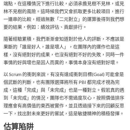
端點，在這種情況下進行比較，必須承擔見樹不見林，或見
林不見樹的風險。這時候我們又會抓取更多比較項目，進行
一連串的比較，經過無數「二元對立」的運算後得到我們想
要的結果，例如：績效評估、貢獻排行。
隨著經驗累積，我們漸漸會知道對於他人的評斷，不應該是
果斷的「誰是好人，誰是壞人」，在團隊內的運作也是這
樣，沒有絕對好的成果，也沒有絕對不好的失敗，同時一件
事情的好與壞也是因人而異的，事情本身沒有絕對好壞。
以 Scrum 的衝刺來說，有沒有達成衝刺目標(Goal) 可能會是
個武斷的判斷，也有團隊選擇將所有 PBI 都完成才視為完
成，這種「完成」與「未完成」也是一種對立。假若真的遇
到「未完成」的情況，團隊也不需過度灰心，按照價值排序
理應會有高價值的東西被實作，並且透過接下來的回顧反思
一下，找出對未來更好的嘗試，這是敏捷精神的積極發揮。
估算陷阱