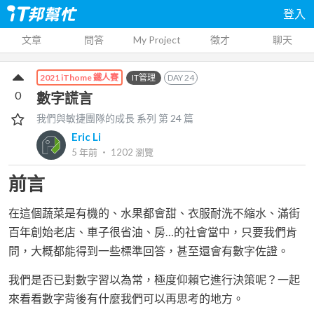
登入
文章
問答
My Project
徵才
聊天
IT管理
DAY
24
2021 iThome 鐵人賽
0
數字謊言
我們與敏捷團隊的成長
系列 第
24
篇
Eric Li
5 年前
‧
1202
瀏覽
前言
在這個蔬菜是有機的、水果都會甜、衣服耐洗不縮水、滿街
百年創始老店、車子很省油、房…的社會當中，只要我們肯
問，大概都能得到一些標準回答，甚至還會有數字佐證。
我們是否已對數字習以為常，極度仰賴它進行決策呢？一起
來看看數字背後有什麼我們可以再思考的地方。