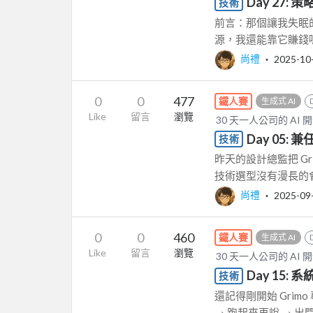
Day 27
技術
前言：那個讓我失眠的
源，我還能靠它賺錢嗎
尚禮
‧
2025-10
0
0
477
鐵人賽
生成式 AI
Like
留言
瀏覽
30 天一人公司的 AI 
Day 05: 
技術
昨天的設計總監把 G
技術選型沒有漫長的會
尚禮
‧
2025-09
0
0
460
鐵人賽
生成式 AI
Like
留言
瀏覽
30 天一人公司的 AI 
Day 15
技術
還記得剛開始 Grim
→ 跑起來再說 → 出問