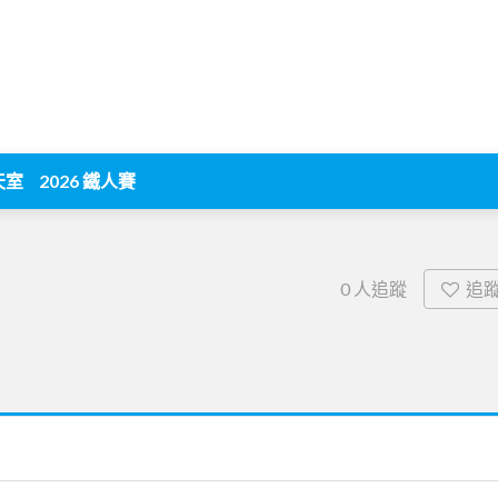
天室
2026 鐵人賽
追
0
人追蹤