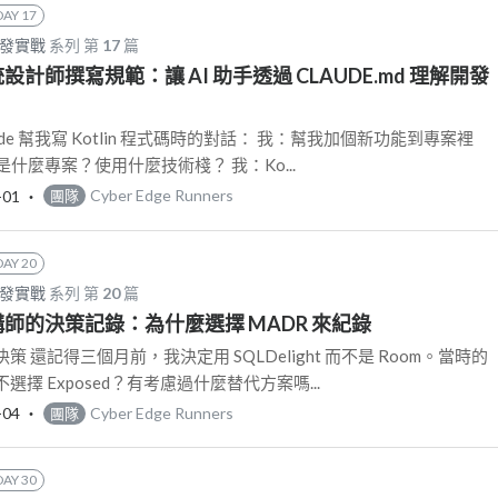
DAY 17
開發實戰
系列 第
17
篇
 系統設計師撰寫規範：讓 AI 助手透過 CLAUDE.md 理解開發
ude 幫我寫 Kotlin 程式碼時的對話： 我：幫我加個新功能到專案裡
問是什麼專案？使用什麼技術棧？ 我：Ko...
-01
‧
Cyber Edge Runners
團隊
DAY 20
開發實戰
系列 第
20
篇
: 架構師的決策記錄：為什麼選擇 MADR 來紀錄
 還記得三個月前，我決定用 SQLDelight 而不是 Room。當時的
擇 Exposed？有考慮過什麼替代方案嗎...
-04
‧
Cyber Edge Runners
團隊
DAY 30