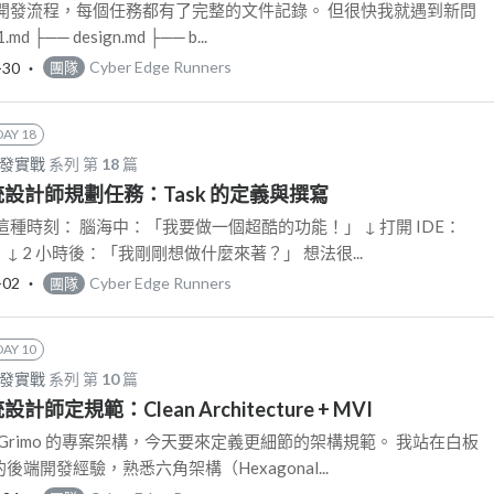
開發流程，每個任務都有了完整的文件記錄。 但很快我就遇到新問
.md ├── design.md ├── b...
-30
‧
Cyber Edge Runners
團隊
DAY 18
開發實戰
系列 第
18
篇
 系統設計師規劃任務：Task 的定義與撰寫
種時刻： 腦海中：「我要做一個超酷的功能！」 ↓ 打開 IDE：
 ↓ 2 小時後：「我剛剛想做什麼來著？」 想法很...
-02
‧
Cyber Edge Runners
團隊
DAY 10
開發實戰
系列 第
10
篇
系統設計師定規範：Clean Architecture + MVI
Grimo 的專案架構，今天要來定義更細節的架構規範。 我站在白板
的後端開發經驗，熟悉六角架構（Hexagonal...