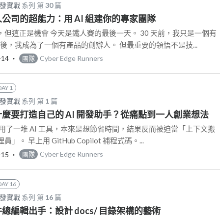
開發實戰
系列 第
30
篇
: 一人公司的超能力：用 AI 組建你的專家團隊
但這正是機會 今天是鐵人賽的最後一天。 30 天前，我只是一個有
天後，我成為了一個有產品的創辦人。 但最重要的領悟不是技...
-14
‧
Cyber Edge Runners
團隊
DAY 1
開發實戰
系列 第
1
篇
: 為什麼要打造自己的 AI 開發助手？從痛點到一人創業想法
用了一堆 AI 工具，本來是想節省時間，結果反而被迫當「上下文搬
 早上用 GitHub Copilot 補程式碼。...
-15
‧
Cyber Edge Runners
團隊
DAY 16
開發實戰
系列 第
16
篇
 文件總編輯出手：設計 docs/ 目錄架構的藝術