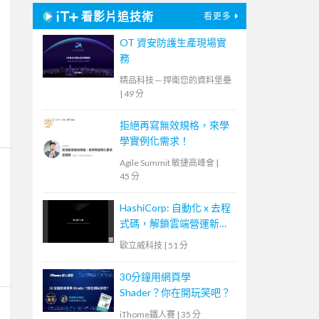
看影片追技術
看更多
OT 資安防護生產現場實
務
精品科技 ─ 捍衛您的資料堡壘
|
49 分
拒絕再寫無效規格，來學
學實例化需求！
Agile Summit 敏捷高峰會
|
45 分
HashiCorp: 自動化 x 去程
式碼，解鎖雲端營運新模
式
歐立威科技
|
51 分
30分鐘用網頁學
Shader？你在開玩笑吧？
iThome鐵人賽
|
35 分