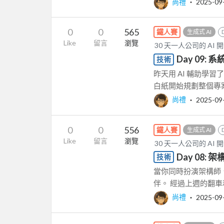
尚禮
‧
2025-09
0
0
565
鐵人賽
生成式 AI
Like
留言
瀏覽
30 天一人公司的 AI 
Day 09: 
技術
昨天用 AI 輔助學
白紙開始規劃整個專案架構。
尚禮
‧
2025-09
0
0
556
鐵人賽
生成式 AI
Like
留言
瀏覽
30 天一人公司的 AI 
Day 08
技術
當你同時扮演架構師、
伴。 經過上週的翻車和反
尚禮
‧
2025-09