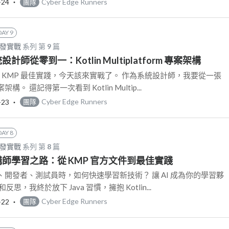
-24
‧
Cyber Edge Runners
團隊
DAY 9
開發實戰
系列 第
9
篇
系統設計師從零到一：Kotlin Multiplatform 專案架構
習了 KMP 最佳實踐，今天該來實戰了。 作為系統設計師，我要從一張
 還記得第一次看到 Kotlin Multip...
-23
‧
Cyber Edge Runners
團隊
DAY 8
開發實戰
系列 第
8
篇
: 架構師學習之路：從 KMP 官方文件到最佳實踐
開發者、測試員時，如何快速學習新技術？ 讓 AI 成為你的學習夥
思，我終於放下 Java 習慣，擁抱 Kotlin...
-22
‧
Cyber Edge Runners
團隊