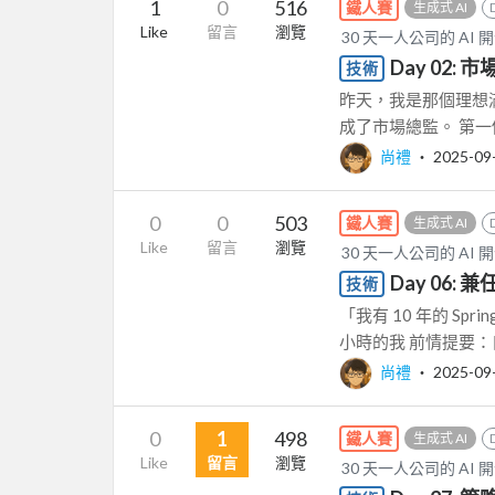
1
0
516
鐵人賽
生成式 AI
Like
留言
瀏覽
30 天一人公司的 AI 
Day 02
技術
昨天，我是那個理想滿
成了市場總監。 第一
尚禮
‧
2025-09
0
0
503
鐵人賽
生成式 AI
Like
留言
瀏覽
30 天一人公司的 AI 
Day 06
技術
「我有 10 年的 Spri
小時的我 前情提要：自
尚禮
‧
2025-09
0
1
498
鐵人賽
生成式 AI
Like
留言
瀏覽
30 天一人公司的 AI 