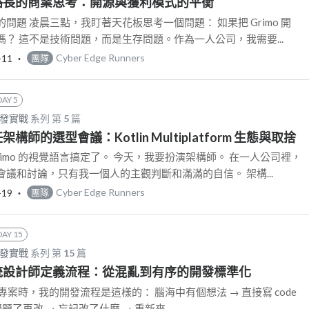
: 策略長的商業思考：開源與獲利模式的平衡
問題 凌晨三點，我盯著天花板思考一個問題： 如果把 Grimo 開
？ 這不是技術問題，而是生存問題。作為一人公司，我需要...
-11
‧
Cyber Edge Runners
團隊
DAY 5
開發實戰
系列 第
5
篇
兼任架構師的選型會議：Kotlin Multiplatform 生態與取捨
rimo 的視覺語言搞定了。 今天，我要扮演架構師。 在一人公司裡，
議和討論，只有我一個人的主觀判斷和滿滿的自信。 架構...
-19
‧
Cyber Edge Runners
團隊
DAY 15
開發實戰
系列 第
15
篇
: 系統設計師定義流程：從混亂到有序的開發標準化
o 專案時，我的開發流程是這樣的： 腦海中有個想法 → 直接寫 code
題了再改 → 忘記改了什麼 → 重新來...