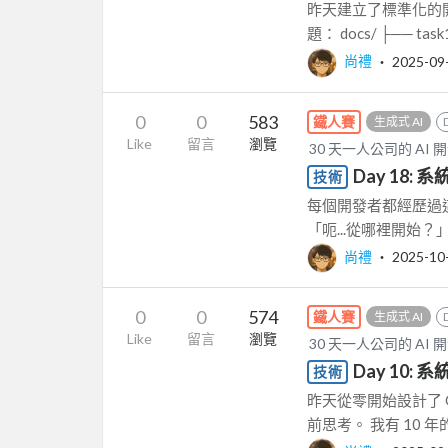
昨天建立了標準化的
題： docs/ ├── task1
尚禮
‧
2025-09
0
0
583
鐵人賽
生成式 AI
Like
留言
瀏覽
30 天一人公司的 AI 
Day 18:
技術
每個開發者都經歷過這
「呃...從哪裡開始？」
尚禮
‧
2025-10
0
0
574
鐵人賽
生成式 AI
Like
留言
瀏覽
30 天一人公司的 AI 
Day 10: 
技術
昨天從零開始設計了 
前思考。 我有 10 年