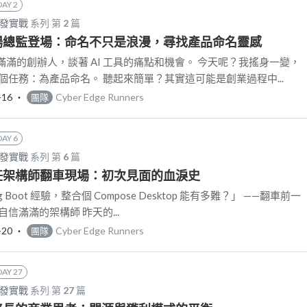
DAY 2
開發實戰
系列 第
2
篇
: 市場總監登場：命名不只是浪漫，尋找產品命名靈感
滿的創辦人，談著 AI 工具的痛點和機會。 今天呢？我搖身一變，
個任務：為產品命名。 聽起來簡單？其實這可能是創業過程中...
-16
‧
Cyber Edge Runners
團隊
DAY 6
開發實戰
系列 第
6
篇
: 兼任架構師翻車現場：初次見面的血淚史
ng Boot 經驗，整合個 Compose Desktop 能有多難？」 ——翻車前一
信滿滿的架構師 昨天的...
-20
‧
Cyber Edge Runners
團隊
DAY 27
開發實戰
系列 第
27
篇