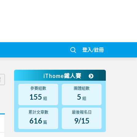
登入/註冊
iThome鐵人賽
蹤
參賽組數
團體組數
155
5
組
組
累計文章數
最後報名日
616
9/15
篇