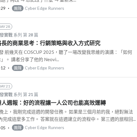
-29
‧
Cyber Edge Runners
團隊
DAY 28
開發實戰
系列 第
28
篇
: 策略長的商業思考：行銷策略與收入方式研究
啟發 前幾天在 COSCUP 2025，聽了一場改變我思維的演講：「如何
ct」。 講者分享了他的 Neovi...
-12
‧
Cyber Edge Runners
團隊
DAY 21
開發實戰
系列 第
21
篇
: 創辦人週報：好的流程讓一人公司也能高效運轉
日晚上，我剛完成這週的開發任務。 如果是三個月前的我，絕對無法
完成這麼多工作。 答案就在這週建立的流程中。 第三週的旅程回...
-05
‧
Cyber Edge Runners
團隊