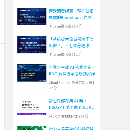
極速開發網頁，現在就拓
展你的Bootstrap元件庫
吧
iThome鐵人賽
|
34 分
「系統被大流量衝垮了怎
麼辦？」—用30分鐘濃縮
1年的高流量維運經驗談
iThome鐵人賽
|
31 分
企業之生成 AI 檢索查詢 -
RAG 解決方案之規劃實作
Cloud Summit 臺灣雲端大會
|
37 分
當世界都在用 AI 時，
K8sGPT 賦予你 K8s 超能
力
SRE CONFERENCE
|
39 分
電力交易平台的創新經驗