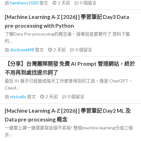
由
hardness1020
發文
2 天前
0
個留言
[Machine Learning A-Z [2026] ] 學習筆記 Day3 Data
pre-processing with Python
了解Data Pre-processing的概念後，接著就是要實作了 資料下載
的...
由
duckravel48
發文
2 天前
0
個留言
【分享】台灣團隊開發 免費 AI Prompt 管理網站，終於
不用再到處找提示詞了
最近 AI 幾乎已經變成每天工作都會用到的工具。像是 ChatGPT、
Claud...
由
nlstudio
發文
2 天前
0
個留言
[Machine Learning A-Z [2026] ] 學習筆記 Day2 ML 及
Data pre-processing 概念
一邊要上課一邊還要寫這個不容易! 整個machine learning分成三個
步...