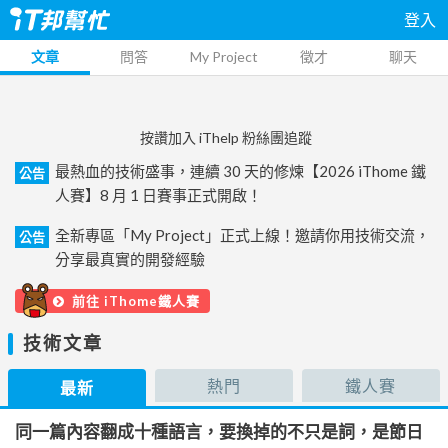
登入
文章
問答
My Project
徵才
聊天
按讚加入 iThelp 粉絲團追蹤
最熱血的技術盛事，連續 30 天的修煉【2026 iThome 鐵
公告
人賽】8 月 1 日賽事正式開啟！
全新專區「My Project」正式上線！邀請你用技術交流，
公告
分享最真實的開發經驗
前往 iThome鐵人賽
技術文章
熱門
鐵人賽
最新
同一篇內容翻成十種語言，要換掉的不只是詞，是節日