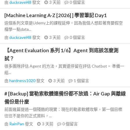
由
duckravel48
發文
3 天前
0
個留言
[Machine Learning A-Z [2026] ] 學習筆記 Day1
這個系列文章是Udemy上的課程延伸，因為我個人想趁著育嬰假空
檔學一點data...
由
duckravel48
發文
3 天前
0
個留言
【Agent Evaluation 系列 1/6】Agent 到底該怎麼測
試？
很多團隊評估 Agent 的方法，其實還停留在評估 Chatbot。 準備一
組...
由
hardness1020
發文
3 天前
1
個留言
# [Backup] 當勒索軟體連備份都不放過：Air Gap 與離線
備份是什麼
前面幾篇提過一個殘酷的現實：現在的勒索軟體攻擊，第一個目標
往往不是你的正式資料，...
由
RainPan
發文
3 天前
0
個留言