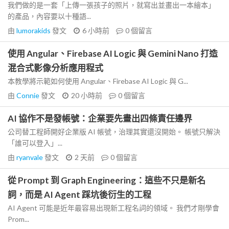
我們做的是一套「上傳一張孩子的照片，就寫出並畫出一本繪本」
的產品，內容要以十種語...
由
lumorakids
發文
6 小時前
0
個留言
使用 Angular、Firebase AI Logic 與 Gemini Nano 打造
混合式影像分析應用程式
本教學將示範如何使用 Angular、Firebase AI Logic 與 G...
由
Connie
發文
20 小時前
0
個留言
AI 協作不是發帳號：企業要先畫出四條責任邊界
公司替工程師開好企業版 AI 帳號，治理其實還沒開始。 帳號只解決
「誰可以登入」...
由
ryanvale
發文
2 天前
0
個留言
從 Prompt 到 Graph Engineering：這些不只是新名
詞，而是 AI Agent 踩坑後衍生的工程
AI Agent 可能是近年最容易出現新工程名詞的領域。 我們才剛學會
Prom...