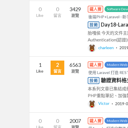
0
0
3429
鐵人賽
Software Dev
Like
留言
瀏覽
後端PHP+Laravel-
Day18-Lar
技術
胎嘎侯 今天的文件主題
Authentication
charleen
‧
2019
1
2
6563
鐵人賽
Modern Web
Like
留言
瀏覽
使用 Laravel 打造 REST
驗證資料格
技術
本系列文章已集結成冊
PHP重點筆記、加強
Victor
‧
2019-0
0
0
2007
鐵人賽
Modern Web
Like
留言
瀏覽