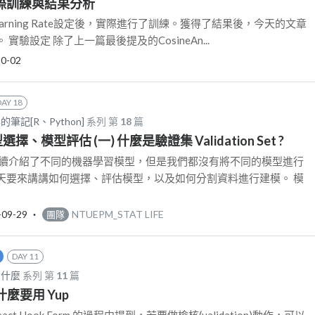
 實際訓練與結果分析
arning Rate設定後，實際進行了訓練。獲得了結果後，今天的文章
實驗設定 除了上一篇最後提及的CosineAn...
10-02
DAY 18
記[R、Python]
系列 第
18
篇
模型選擇、模型評估 (一) 什麼是驗證集 Validation Set ?
續續介紹了不同的機器學習模型，但是我們都沒有將不同的模型進行
天要來講講如何選擇、評估模型，以及如何分割資料進行建模。 模
-09-29
‧
NTUEPM_STAT LIFE
團隊
DAY 11
為什麼
系列 第
11
篇
 為什麼要用 Yup
ct Hook Form 的過程中提到，若要做檢核(validation)動作，可以