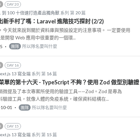
0
DAY 20
從 1 到 100 十倍速打造產品獨角獸
系列 第
20
篇
出新手村了嗎：Laravel 進階技巧探討 (2/2)
，今天就來說到關於資料庫與預設設定的注意事項。 一定要使用
dation 是開發 Web 應用中很重要的一個環...
05
‧
所以隊名要叫什麼
團隊
0
DAY 16
.js 13 寫全端
系列 第
16
篇
的第十六天 - TypeScript 不夠？使用 Zod 做型別驗證
微提及了本次專案所使用的驗證工具——Zod。Zod 是專為
設計的資料驗證工具，就像人體的免疫系統，確保資料結構在...
-10-01
‧
所以隊名要叫什麼
團隊
0
DAY 15
.js 13 寫全端
系列 第
15
篇