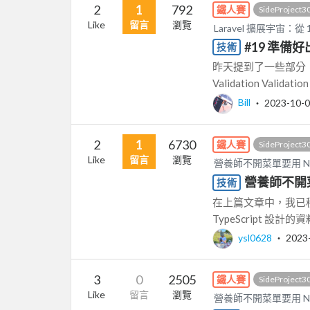
2
1
792
鐵人賽
SideProject3
Like
留言
瀏覽
Laravel 擴展宇宙：
#19 準備好
技術
昨天提到了一些部分
Validation Vali
Bill
‧
2023-10-
2
1
6730
鐵人賽
SideProject3
Like
留言
瀏覽
營養師不開菜單要用 Next
營養師不開菜單
技術
在上篇文章中，我已稍
TypeScript 
ysl0628
‧
2023
3
0
2505
鐵人賽
SideProject3
Like
留言
瀏覽
營養師不開菜單要用 Next