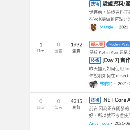
驗證資料/產
技術
儲存前，驗證資料正
在VoK要做到這點非常的
Maggie
‧
2021-
1
0
1992
鐵人賽
Modern Web
Like
留言
瀏覽
基於 Kotlin Ktor
[Day 7] 實作
技術
昨天提到如何使用 kotlinx
伸說明如何在 deseri..
林俊宏
‧
2021-
.NET Core
技術
0
0
4315
Like
留言
瀏覽
前言 因為正在開發的系
好，所以就不考慮使用Goog
Andy Tsou
‧
2021-06