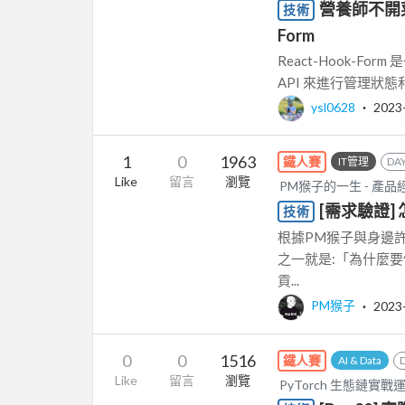
營養師不開菜單
技術
Form
React-Hook-Fo
API 來進行管理狀態和
ysl0628
‧
2023
1
0
1963
鐵人賽
IT管理
DAY
Like
留言
瀏覽
PM猴子的一生 - 
[需求驗證]
技術
根據PM猴子與身邊
之一就是:「為什麼
貢...
PM猴子
‧
2023
0
0
1516
鐵人賽
AI & Data
Like
留言
瀏覽
PyTorch 生態鏈實戰