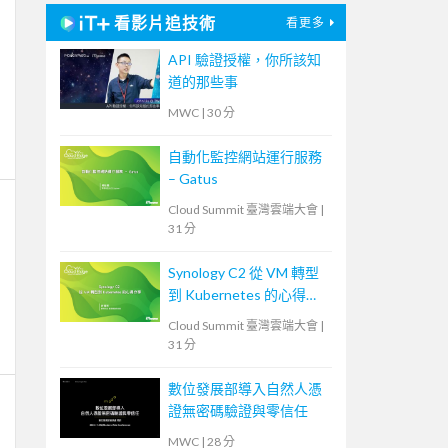
看影片追技術
看更多
API 驗證授權，你所該知
道的那些事
MWC
|
30 分
自動化監控網站運行服務
– Gatus
Cloud Summit 臺灣雲端大會
|
31 分
Synology C2 從 VM 轉型
到 Kubernetes 的心得分
享
Cloud Summit 臺灣雲端大會
|
31 分
數位發展部導入自然人憑
證無密碼驗證與零信任
MWC
|
28 分