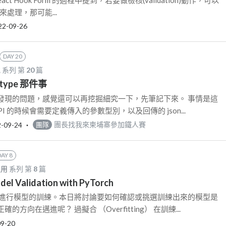
ry 來處理，那可能...
22-09-26
DAY 20
記
系列 第
20
篇
ype 那件事
發現的問題，感覺還可以再挖掘細究一下，先筆記下來。 事情是這
PI 的時候會需要定義傳入的參數型別，以及回傳的 json...
-09-24
‧
團長找我來柬埔寨參加鐵人賽
團隊
DAY 8
運用
系列 第
8
篇
del Validation with PyTorch
始進行模型的訓練。本日將討論要如何確認或挑選訓練出來的模型是
方向在邁進呢？ 過擬合 （Overfitting） 在訓練...
09-20