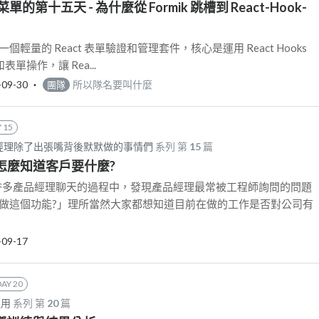
的第十五天 - 為什麼從 Formik 跳槽到 React-Hook-
rm 是一個輕量的 React 表單驗證和管理套件，核心是運用 React Hooks
表單操作，讓 Rea...
-09-30
‧
所以隊名要叫什麼
團隊
 15
產品經理除了出張嘴背後默默做的事情們
系列 第
15
篇
 怎麼知道客戶要什麼?
許多產品經理聊天的過程中，發現產品經理最常被工程師詢問的問題
要做這個功能?」理所當然大家都想知道目前在做的工作是否對公司有
-09-17
DAY 20
運用
系列 第
20
篇