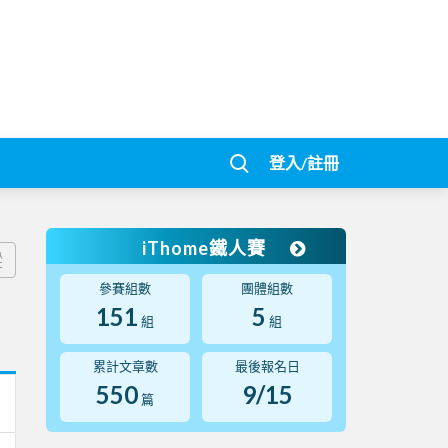
登入/註冊
iThome鐵人賽
蹤
參賽組數
團體組數
151
5
組
組
累計文章數
最後報名日
550
9/15
篇