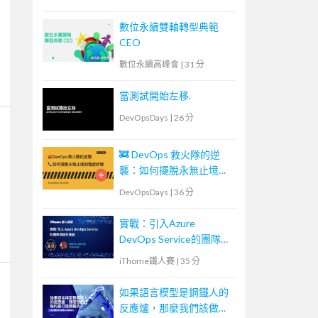
數位永續雙軸轉型典範
CEO
數位永續高峰會
|
31 分
當測試開始左移.
DevOpsDays
|
26 分
🚒 DevOps 救火隊的逆
襲：如何擺脫永無止境的
電話鈴聲
DevOpsDays
|
36 分
實戰：引入Azure
DevOps Service的團隊探
險前奏曲
iThome鐵人賽
|
35 分
如果語言模型是鋼鐵人的
反應爐，那麼我們該做的