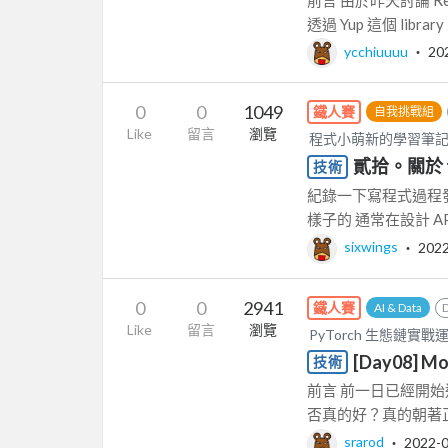
透過 Yup 這個 libra
ycchiuuuu
‧
20
0
0
1049
鐵人賽
自我挑戰組
Like
留言
瀏覽
程式小萌新的學習筆
貳拾。關於 t
技術
紀錄一下寫程式過程
樣子的 通常在設計 A
sixwings
‧
2022
0
0
2941
鐵人賽
AI & Data
Like
留言
瀏覽
PyTorch 生態鏈實戰
[Day08] Mo
技術
前言 前一日已經開
否真的好？真的朝著正確的
srarod
‧
2022-