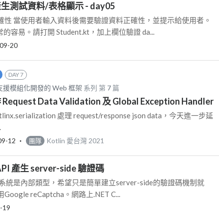
生測試資料/表格顯示 - day05
確性 當使用者輸入資料後需要驗證資料正確性，並提示給使用者。
容易。請打開 Student.kt，加上欄位驗證 da...
09-20
DAY 7
 建構支援模組化開發的 Web 框架
系列 第
7
篇
 Request Data Validation 及 Global Exception Handler
.serialization 處理 request/response json data，今天進一步延
.
09-12
‧
Kotlin 愛台灣 2021
團隊
 API 產生 server-side 驗證碼
統是內部類型，希望只是簡單建立server-side的驗證碼機制就
le reCaptcha。網路上.NET C...
-19