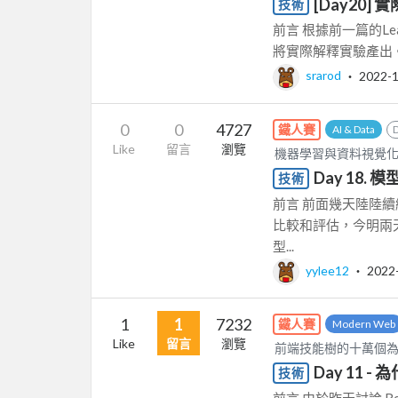
[Day20]
技術
前言 根據前一篇的Le
將實際解釋實驗產出。 
srarod
‧
2022-
0
0
4727
鐵人賽
AI & Data
Like
留言
瀏覽
機器學習與資料視覺化的筆
Day 18. 
技術
前言 前面幾天陸陸
比較和評估，今明兩
型...
yylee12
‧
2022
1
1
7232
鐵人賽
Modern Web
Like
留言
瀏覽
前端技能樹的十萬個
Day 11 -
技術
前言 由於昨天討論 Rea