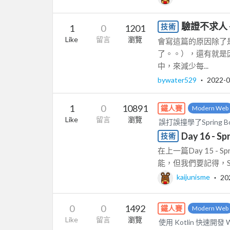
驗證不求人 
技術
1
0
1201
Like
留言
瀏覽
會寫這篇的原因除了
了。。），還有就是
中，來減少每...
bywater529
‧
2022-0
1
0
10891
鐵人賽
Modern Web
Like
留言
瀏覽
誤打誤撞學了Spring 
Day 16 - 
技術
在上一篇Day 15 -
能，但我們要記得，Spr
kaijunisme
‧
20
0
0
1492
鐵人賽
Modern Web
Like
留言
瀏覽
使用 Kotlin 快速開發 We