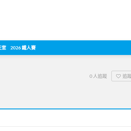
天室
2026 鐵人賽
追
0
人追蹤