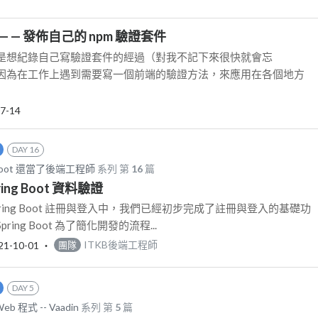
— — 發佈自己的 npm 驗證套件
是想紀錄自己寫驗證套件的經過（對我不記下來很快就會忘
因為在工作上遇到需要寫一個前端的驗證方法，來應用在各個地方
7-14
DAY 16
Boot 還當了後端工程師
系列 第
16
篇
Spring Boot 資料驗證
 Spring Boot 註冊與登入中，我們已經初步完成了註冊與登入的基礎功
ing Boot 為了簡化開發的流程...
21-10-01
‧
ITKB後端工程師
團隊
DAY 5
b 程式 -- Vaadin
系列 第
5
篇