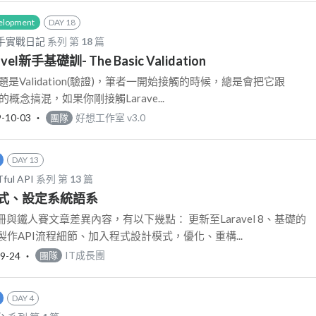
elopment
DAY 18
-新手實戰日記
系列 第
18
篇
avel新手基礎訓- The Basic Validation
是Validation(驗證)，筆者一開始接觸的時候，總是會把它跟
(認證)的概念搞混，如果你剛接觸Larave...
-10-03
‧
好想工作室 v3.0
團隊
DAY 13
ful API
系列 第
13
篇
式、設定系統語系
與鐵人賽文章差異內容，有以下幾點： 更新至Laravel 8、基礎的
製作API流程細節、加入程式設計模式，優化、重構...
9-24
‧
IT成長團
團隊
DAY 4