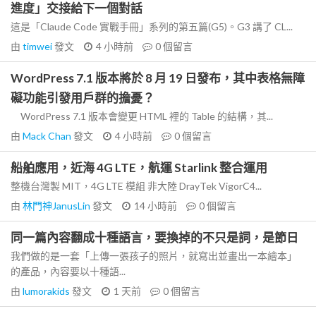
進度」交接給下一個對話
這是「Claude Code 實戰手冊」系列的第五篇(G5)。G3 講了 CL...
由
timwei
發文
4 小時前
0
個留言
WordPress 7.1 版本將於 8 月 19 日發布，其中表格無障
礙功能引發用戶群的擔憂？
WordPress 7.1 版本會變更 HTML 裡的 Table 的結構，其...
由
Mack Chan
發文
4 小時前
0
個留言
船舶應用，近海 4G LTE，航運 Starlink 整合運用
整機台灣製 MIT，4G LTE 模組 非大陸 DrayTek VigorC4...
由
林門神JanusLin
發文
14 小時前
0
個留言
同一篇內容翻成十種語言，要換掉的不只是詞，是節日
我們做的是一套「上傳一張孩子的照片，就寫出並畫出一本繪本」
的產品，內容要以十種語...
由
lumorakids
發文
1 天前
0
個留言