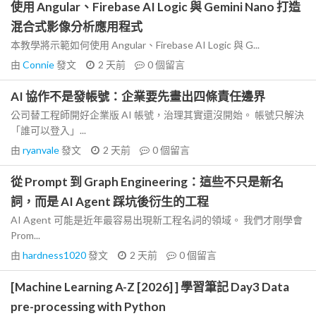
使用 Angular、Firebase AI Logic 與 Gemini Nano 打造
混合式影像分析應用程式
本教學將示範如何使用 Angular、Firebase AI Logic 與 G...
由
Connie
發文
2 天前
0
個留言
AI 協作不是發帳號：企業要先畫出四條責任邊界
公司替工程師開好企業版 AI 帳號，治理其實還沒開始。 帳號只解決
「誰可以登入」...
由
ryanvale
發文
2 天前
0
個留言
從 Prompt 到 Graph Engineering：這些不只是新名
詞，而是 AI Agent 踩坑後衍生的工程
AI Agent 可能是近年最容易出現新工程名詞的領域。 我們才剛學會
Prom...
由
hardness1020
發文
2 天前
0
個留言
[Machine Learning A-Z [2026] ] 學習筆記 Day3 Data
pre-processing with Python