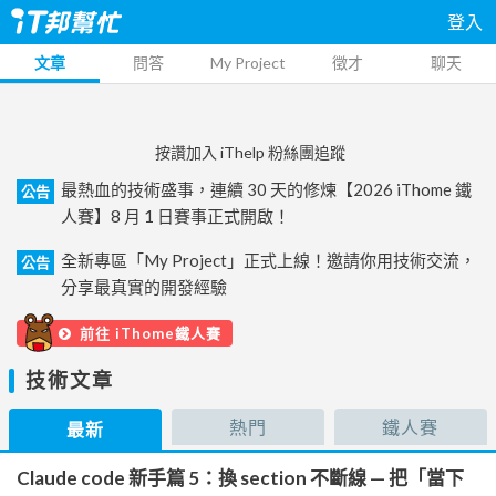
登入
文章
問答
My Project
徵才
聊天
按讚加入 iThelp 粉絲團追蹤
最熱血的技術盛事，連續 30 天的修煉【2026 iThome 鐵
公告
人賽】8 月 1 日賽事正式開啟！
全新專區「My Project」正式上線！邀請你用技術交流，
公告
分享最真實的開發經驗
前往 iThome鐵人賽
技術文章
熱門
鐵人賽
最新
Claude code 新手篇 5：換 section 不斷線 — 把「當下