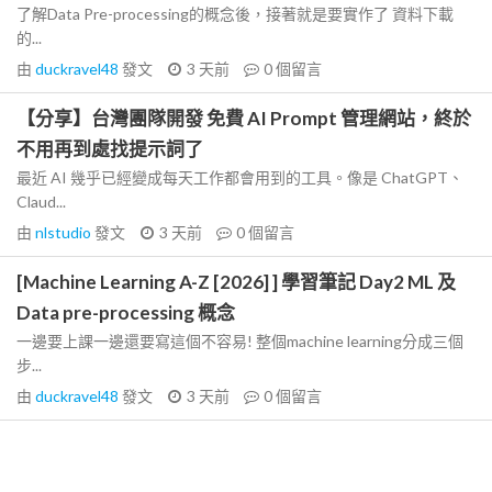
了解Data Pre-processing的概念後，接著就是要實作了 資料下載
的...
由
duckravel48
發文
3 天前
0
個留言
【分享】台灣團隊開發 免費 AI Prompt 管理網站，終於
不用再到處找提示詞了
最近 AI 幾乎已經變成每天工作都會用到的工具。像是 ChatGPT、
Claud...
由
nlstudio
發文
3 天前
0
個留言
[Machine Learning A-Z [2026] ] 學習筆記 Day2 ML 及
Data pre-processing 概念
一邊要上課一邊還要寫這個不容易! 整個machine learning分成三個
步...
由
duckravel48
發文
3 天前
0
個留言