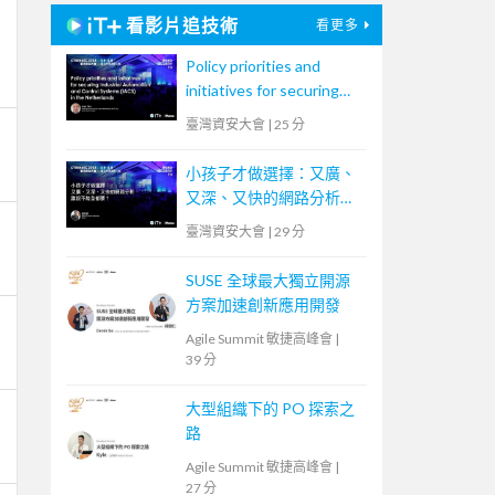
看影片追技術
看更多
Policy priorities and
initiatives for securing
Industrial Automation
臺灣資安大會
|
25 分
and Control Systems
(IACS) in the
小孩子才做選擇：又廣、
Netherlands
又深、又快的網路分析，
誰說不能全都要？
臺灣資安大會
|
29 分
SUSE 全球最大獨立開源
方案加速創新應用開發
Agile Summit 敏捷高峰會
|
39 分
大型組織下的 PO 探索之
路
Agile Summit 敏捷高峰會
|
27 分