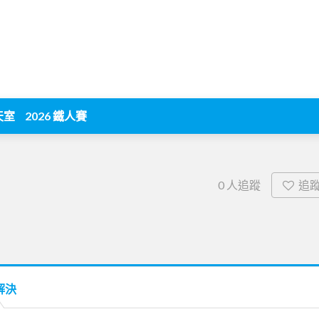
天室
2026 鐵人賽
追
0
人追蹤
解決