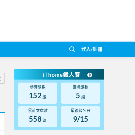
登入/註冊
iThome鐵人賽
蹤
參賽組數
團體組數
152
5
組
組
累計文章數
最後報名日
558
9/15
篇