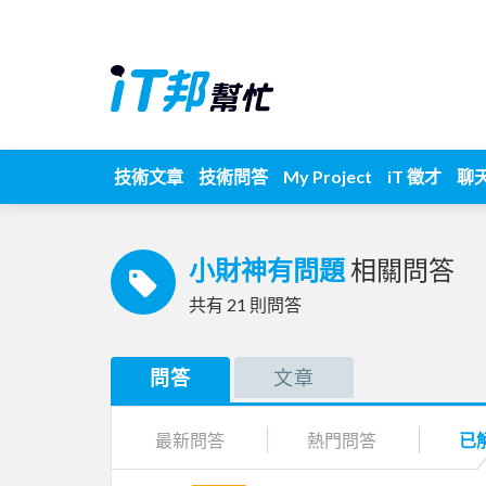
技術文章
技術問答
My Project
iT 徵才
聊
小財神有問題
相關問答
共有
21
則問答
問答
文章
最新問答
熱門問答
已