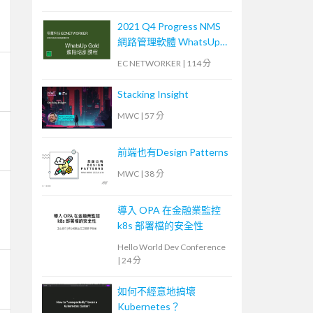
2021 Q4 Progress NMS
網路管理軟體 WhatsUp
Gold 進階培訓課程 (2)
EC NETWORKER
|
114 分
Stacking Insight
MWC
|
57 分
前端也有Design Patterns
MWC
|
38 分
導入 OPA 在金融業監控
k8s 部署檔的安全性
Hello World Dev Conference
|
24 分
如何不經意地搞壞
Kubernetes？