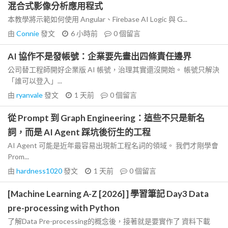
混合式影像分析應用程式
本教學將示範如何使用 Angular、Firebase AI Logic 與 G...
由
Connie
發文
6 小時前
0
個留言
AI 協作不是發帳號：企業要先畫出四條責任邊界
公司替工程師開好企業版 AI 帳號，治理其實還沒開始。 帳號只解決
「誰可以登入」...
由
ryanvale
發文
1 天前
0
個留言
從 Prompt 到 Graph Engineering：這些不只是新名
詞，而是 AI Agent 踩坑後衍生的工程
AI Agent 可能是近年最容易出現新工程名詞的領域。 我們才剛學會
Prom...
由
hardness1020
發文
1 天前
0
個留言
[Machine Learning A-Z [2026] ] 學習筆記 Day3 Data
pre-processing with Python
了解Data Pre-processing的概念後，接著就是要實作了 資料下載