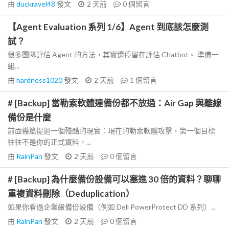
由
duckravel48
發文
2 天前
0
個留言
【Agent Evaluation 系列 1/6】Agent 到底該怎麼測
試？
很多團隊評估 Agent 的方法，其實還停留在評估 Chatbot。 準備一
組...
由
hardness1020
發文
2 天前
1
個留言
# [Backup] 當勒索軟體連備份都不放過：Air Gap 與離線
備份是什麼
前面幾篇提過一個殘酷的現實：現在的勒索軟體攻擊，第一個目標
往往不是你的正式資料，...
由
RainPan
發文
2 天前
0
個留言
# [Backup] 為什麼備份設備可以塞進 30 倍的資料？聊聊
重複資料刪除（Deduplication）
如果你看過企業級備份設備（例如 Dell PowerProtect DD 系列）...
由
RainPan
發文
2 天前
0
個留言