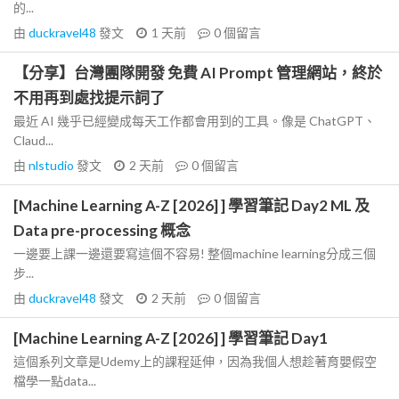
的...
由
duckravel48
發文
1 天前
0
個留言
【分享】台灣團隊開發 免費 AI Prompt 管理網站，終於
不用再到處找提示詞了
最近 AI 幾乎已經變成每天工作都會用到的工具。像是 ChatGPT、
Claud...
由
nlstudio
發文
2 天前
0
個留言
[Machine Learning A-Z [2026] ] 學習筆記 Day2 ML 及
Data pre-processing 概念
一邊要上課一邊還要寫這個不容易! 整個machine learning分成三個
步...
由
duckravel48
發文
2 天前
0
個留言
[Machine Learning A-Z [2026] ] 學習筆記 Day1
這個系列文章是Udemy上的課程延伸，因為我個人想趁著育嬰假空
檔學一點data...