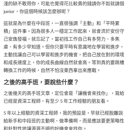
淺的缺不敢用你，可能也覺得花比較貴的錢請你不如就請個
junior，你這個時候該怎麼辦呢？
這就是為什麼在中段班，一直很強調「主動」和「平時累
積」這件事。因為很多人一穩定工作起來，就會流於安份守
己安逸發福，就忘記了，當初找工作自己有多努力、多焦
慮、有多少早知道。但你只要平時有意識地在學習和進步，
主動找讓自己可以學習和進步的機會，把自己放在對的環境
和成長速度上，你的成長曲線自然就會高。等到真的要跳槽
轉換工作的時候，自然不怕沒東西拿出來應戰。
之後的高手班，要說些什麼？
之後幾天的高手班文章，定位會是「讓機會來找你」，寫給
已經是資深工程師，有至少 5 年工作經驗的朋友看。
5 年以上經驗的資深工程師，我的預設是，早就已經脫離說
給新手和中段班的主動啊、做準備啊，而是應該要更策略性
和針對性地讓源源不絕的好機會來找你。