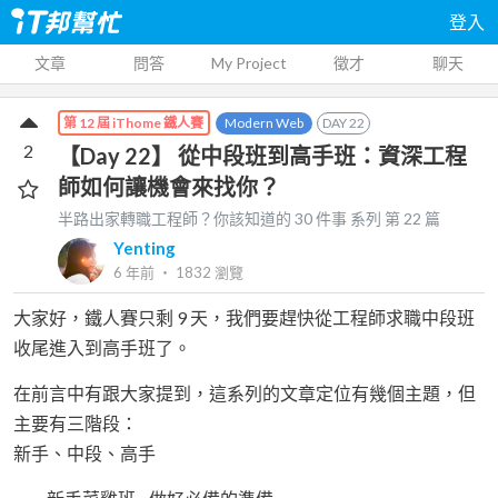
登入
文章
問答
My Project
徵才
聊天
Modern Web
DAY
22
第 12 屆 iThome 鐵人賽
2
【Day 22】 從中段班到高手班：資深工程
師如何讓機會來找你？
半路出家轉職工程師？你該知道的 30 件事
系列 第
22
篇
Yenting
6 年前
‧
1832
瀏覽
大家好，鐵人賽只剩 9 天，我們要趕快從工程師求職中段班
收尾進入到高手班了。
在前言中有跟大家提到，這系列的文章定位有幾個主題，但
主要有三階段：
新手、中段、高手