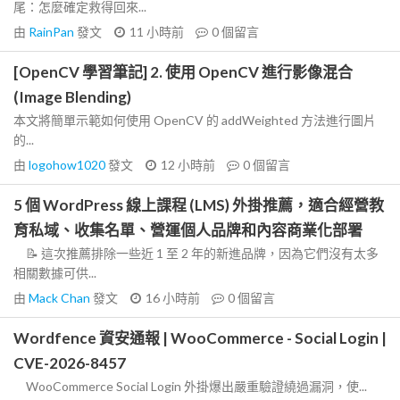
尾：怎麼確定救得回來...
由
RainPan
發文
11 小時前
0
個留言
[OpenCV 學習筆記] 2. 使用 OpenCV 進行影像混合
(Image Blending)
本文將簡單示範如何使用 OpenCV 的 addWeighted 方法進行圖片
的...
由
logohow1020
發文
12 小時前
0
個留言
5 個 WordPress 線上課程 (LMS) 外掛推薦，適合經營教
育私域、收集名單、營運個人品牌和內容商業化部署
📝 這次推薦排除一些近 1 至 2 年的新進品牌，因為它們沒有太多
相關數據可供...
由
Mack Chan
發文
16 小時前
0
個留言
Wordfence 資安通報 | WooCommerce - Social Login |
CVE-2026-8457
WooCommerce Social Login 外掛爆出嚴重驗證繞過漏洞，使...