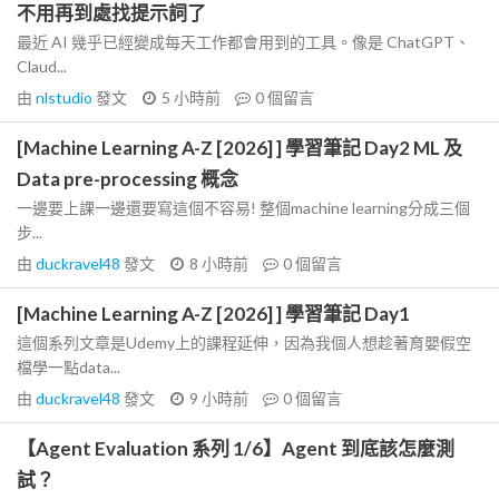
不用再到處找提示詞了
最近 AI 幾乎已經變成每天工作都會用到的工具。像是 ChatGPT、
Claud...
由
nlstudio
發文
5 小時前
0
個留言
[Machine Learning A-Z [2026] ] 學習筆記 Day2 ML 及
Data pre-processing 概念
一邊要上課一邊還要寫這個不容易! 整個machine learning分成三個
步...
由
duckravel48
發文
8 小時前
0
個留言
[Machine Learning A-Z [2026] ] 學習筆記 Day1
這個系列文章是Udemy上的課程延伸，因為我個人想趁著育嬰假空
檔學一點data...
由
duckravel48
發文
9 小時前
0
個留言
【Agent Evaluation 系列 1/6】Agent 到底該怎麼測
試？