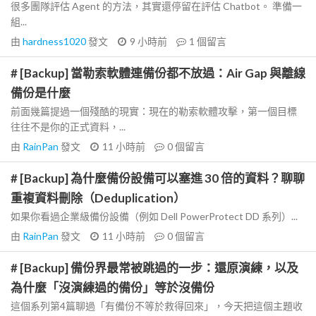
很多團隊評估 Agent 的方法，其實還停留在評估 Chatbot。 準備一
組...
由
hardness1020
發文
9 小時前
1
個留言
# [Backup] 當勒索軟體連備份都不放過：Air Gap 與離線
備份是什麼
前面幾篇提過一個殘酷的現實：現在的勒索軟體攻擊，第一個目標
往往不是你的正式資料，...
由
RainPan
發文
11 小時前
0
個留言
# [Backup] 為什麼備份設備可以塞進 30 倍的資料？聊聊
重複資料刪除（Deduplication）
如果你看過企業級備份設備（例如 Dell PowerProtect DD 系列）...
由
RainPan
發文
11 小時前
0
個留言
# [Backup] 備份界最常被跳過的一步：還原演練，以及
為什麼「沒演練過的備份」等於沒備份
這個系列第4篇聊過「有備份不等於救得回來」，今天把這個主題收