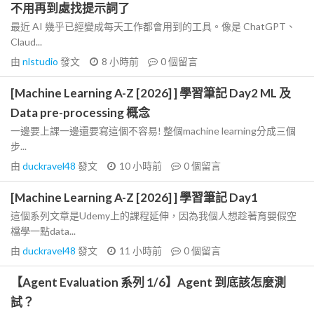
不用再到處找提示詞了
最近 AI 幾乎已經變成每天工作都會用到的工具。像是 ChatGPT、
Claud...
由
nlstudio
發文
8 小時前
0
個留言
[Machine Learning A-Z [2026] ] 學習筆記 Day2 ML 及
Data pre-processing 概念
一邊要上課一邊還要寫這個不容易! 整個machine learning分成三個
步...
由
duckravel48
發文
10 小時前
0
個留言
[Machine Learning A-Z [2026] ] 學習筆記 Day1
這個系列文章是Udemy上的課程延伸，因為我個人想趁著育嬰假空
檔學一點data...
由
duckravel48
發文
11 小時前
0
個留言
【Agent Evaluation 系列 1/6】Agent 到底該怎麼測
試？