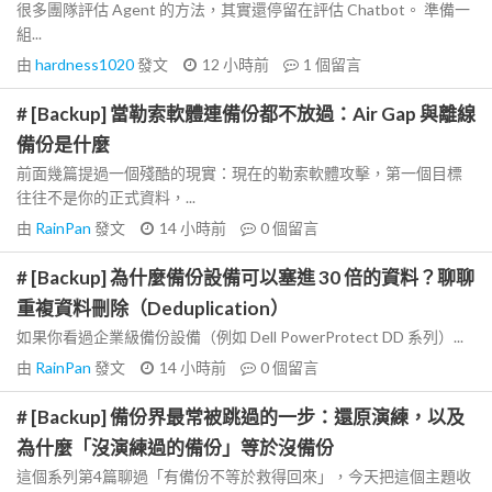
很多團隊評估 Agent 的方法，其實還停留在評估 Chatbot。 準備一
組...
由
hardness1020
發文
12 小時前
1
個留言
# [Backup] 當勒索軟體連備份都不放過：Air Gap 與離線
備份是什麼
前面幾篇提過一個殘酷的現實：現在的勒索軟體攻擊，第一個目標
往往不是你的正式資料，...
由
RainPan
發文
14 小時前
0
個留言
# [Backup] 為什麼備份設備可以塞進 30 倍的資料？聊聊
重複資料刪除（Deduplication）
如果你看過企業級備份設備（例如 Dell PowerProtect DD 系列）...
由
RainPan
發文
14 小時前
0
個留言
# [Backup] 備份界最常被跳過的一步：還原演練，以及
為什麼「沒演練過的備份」等於沒備份
這個系列第4篇聊過「有備份不等於救得回來」，今天把這個主題收