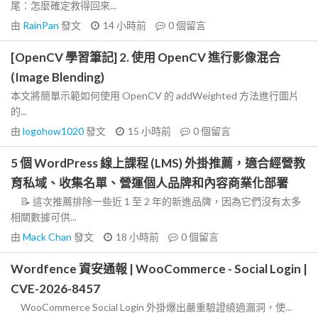
尾：怎麼確定救得回來...
由
RainPan
發文
14 小時前
0
個留言
[OpenCV 學習筆記] 2. 使用 OpenCV 進行影像混合
(Image Blending)
本文將簡單示範如何使用 OpenCV 的 addWeighted 方法進行圖片
的...
由
logohow1020
發文
15 小時前
0
個留言
5 個 WordPress 線上課程 (LMS) 外掛推薦，適合經營教
育私域、收集名單、營運個人品牌和內容商業化部署
📝 這次推薦排除一些近 1 至 2 年的新進品牌，因為它們沒有太多
相關數據可供...
由
Mack Chan
發文
18 小時前
0
個留言
Wordfence 資安通報 | WooCommerce - Social Login |
CVE-2026-8457
WooCommerce Social Login 外掛爆出嚴重驗證繞過漏洞，使...