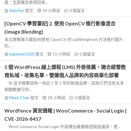
尾：怎麼確定救得回來...
由
RainPan
發文
14 小時前
0
個留言
[OpenCV 學習筆記] 2. 使用 OpenCV 進行影像混合
(Image Blending)
本文將簡單示範如何使用 OpenCV 的 addWeighted 方法進行圖片
的...
由
logohow1020
發文
15 小時前
0
個留言
5 個 WordPress 線上課程 (LMS) 外掛推薦，適合經營教
育私域、收集名單、營運個人品牌和內容商業化部署
📝 這次推薦排除一些近 1 至 2 年的新進品牌，因為它們沒有太多
相關數據可供...
由
Mack Chan
發文
18 小時前
0
個留言
Wordfence 資安通報 | WooCommerce - Social Login |
CVE-2026-8457
WooCommerce Social Login 外掛爆出嚴重驗證繞過漏洞，使...