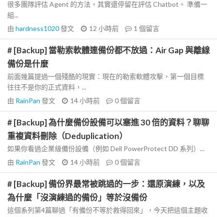
很多團隊評估 Agent 的方法，其實還停留在評估 Chatbot。 準備一
組...
由
hardness1020
發文
12 小時前
1
個留言
# [Backup] 當勒索軟體連備份都不放過：Air Gap 與離線
備份是什麼
前面幾篇提過一個殘酷的現實：現在的勒索軟體攻擊，第一個目標
往往不是你的正式資料，...
由
RainPan
發文
14 小時前
0
個留言
# [Backup] 為什麼備份設備可以塞進 30 倍的資料？聊聊
重複資料刪除（Deduplication）
如果你看過企業級備份設備（例如 Dell PowerProtect DD 系列）...
由
RainPan
發文
14 小時前
0
個留言
# [Backup] 備份界最常被跳過的一步：還原演練，以及
為什麼「沒演練過的備份」等於沒備份
這個系列第4篇聊過「有備份不等於救得回來」，今天把這個主題收