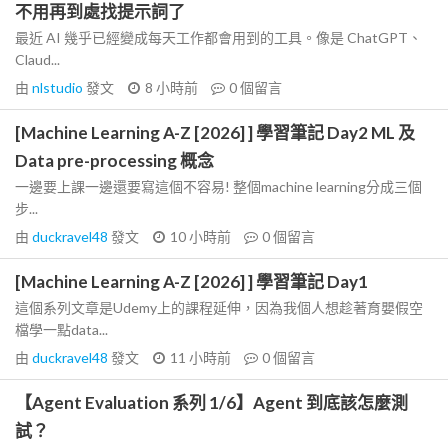
不用再到處找提示詞了
最近 AI 幾乎已經變成每天工作都會用到的工具。像是 ChatGPT、
Claud...
由
nlstudio
發文
8 小時前
0
個留言
[Machine Learning A-Z [2026] ] 學習筆記 Day2 ML 及
Data pre-processing 概念
一邊要上課一邊還要寫這個不容易! 整個machine learning分成三個
步...
由
duckravel48
發文
10 小時前
0
個留言
[Machine Learning A-Z [2026] ] 學習筆記 Day1
這個系列文章是Udemy上的課程延伸，因為我個人想趁著育嬰假空
檔學一點data...
由
duckravel48
發文
11 小時前
0
個留言
【Agent Evaluation 系列 1/6】Agent 到底該怎麼測
試？