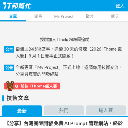
登入
文章
問答
My Project
徵才
聊天
按讚加入 iThelp 粉絲團追蹤
最熱血的技術盛事，連續 30 天的修煉【2026 iThome 鐵
公告
人賽】8 月 1 日賽事正式開啟！
全新專區「My Project」正式上線！邀請你用技術交流，
公告
分享最真實的開發經驗
前往 iThome鐵人賽
技術文章
熱門
鐵人賽
最新
【分享】台灣團隊開發 免費 AI Prompt 管理網站，終於