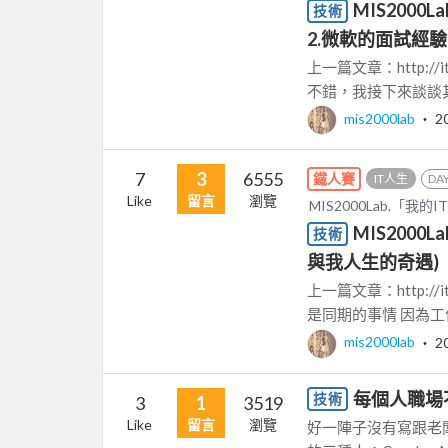
MIS2000
技術
2.微軟的面試經驗
上一篇文章：http://it
不錯，我接下來談談其他
mis2000lab
‧
2
7
3
6555
鐵人賽
IT人生
DAY
Like
留言
瀏覽
MIS2000Lab.「
MIS200
技術
與我人生的奇遇)
上一篇文章：http://it
是同期的事情 因為工作
mis2000lab
‧
2
每個人職場
技術
3
1
3519
Like
留言
瀏覽
好一陣子沒有寫跟老