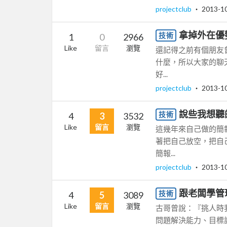
projectclub
‧
2013-1
拿掉外在優
技術
1
0
2966
Like
留言
瀏覽
還記得之前有個朋友
什麼，所以大家的聊
好...
projectclub
‧
2013-1
說些我想聽
技術
4
3
3532
Like
留言
瀏覽
這幾年來自己做的簡
著把自己放空，把自
簡報...
projectclub
‧
2013-1
跟老闆學管
技術
4
5
3089
Like
留言
瀏覽
古哥曾說：『挑人時
問題解決能力、目標