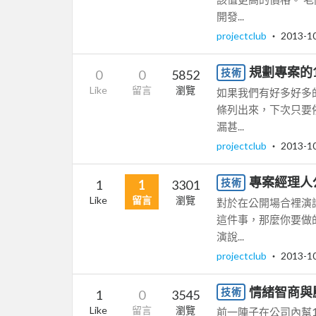
開發...
projectclub
‧
2013-1
規劃專案的
技術
0
0
5852
Like
留言
瀏覽
如果我們有好多好多
條列出來，下次只要
漏甚...
projectclub
‧
2013-1
專案經理人
技術
1
1
3301
Like
留言
瀏覽
對於在公開場合裡演
這件事，那麼你要做
演說...
projectclub
‧
2013-1
情緒智商與
技術
1
0
3545
Like
留言
瀏覽
前一陣子在公司內幫