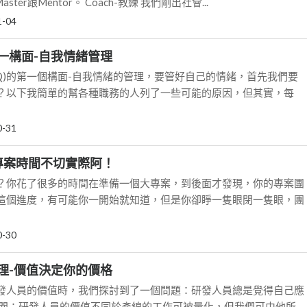
ster跟Mentor。 Coach-教練 我們剛出社會...
1-04
一構面-自我情緒管理
Q)的第一個構面-自我情緒的管理，要管好自己的情緒，首先我們要
？以下我簡單的幫各種職務的人列了一些可能的原因，但其實，每
0-31
專案時間不切實際阿！
？你花了很多的時間在準備一個大專案，到後面才發現，你的專案團
這個進度，有可能你一開始就知道，但是你卻睜一隻眼閉一隻眼，團
0-30
理-價值決定你的價格
發人員的價值時，我們探討到了一個問題：研發人員總是覺得自己應
老闆：研發人員的價值不同於產線的工作可被量化，但我們可由他所