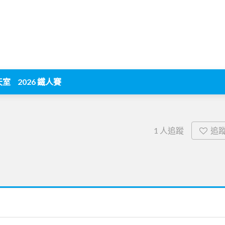
天室
2026 鐵人賽
追
1
人追蹤