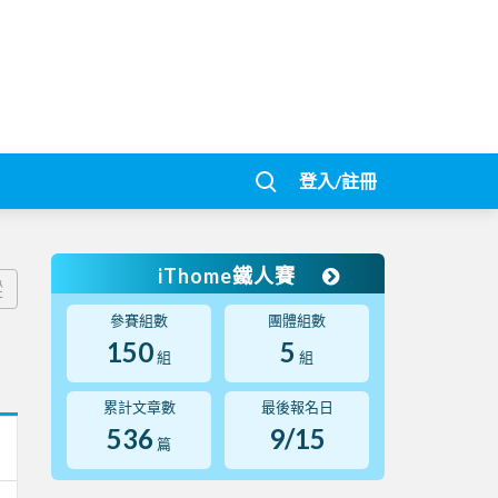
登入/註冊
iThome鐵人賽
蹤
參賽組數
團體組數
150
5
組
組
累計文章數
最後報名日
536
9/15
篇