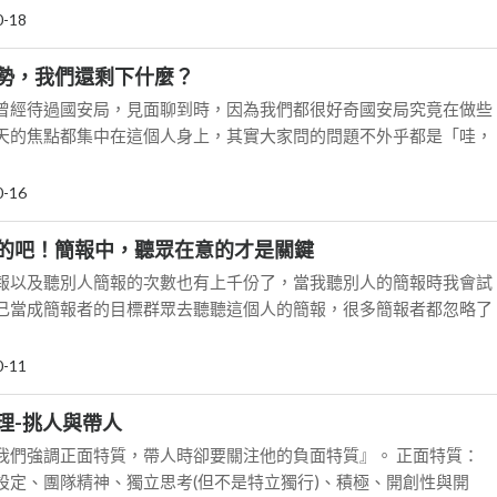
0-18
勢，我們還剩下什麼？
曾經待過國安局，見面聊到時，因為我們都很好奇國安局究竟在做些
天的焦點都集中在這個人身上，其實大家問的問題不外乎都是「哇，
0-16
的吧！簡報中，聽眾在意的才是關鍵
報以及聽別人簡報的次數也有上千份了，當我聽別人的簡報時我會試
己當成簡報者的目標群眾去聽聽這個人的簡報，很多簡報者都忽略了
0-11
理-挑人與帶人
我們強調正面特質，帶人時卻要關注他的負面特質』。 正面特質：
設定、團隊精神、獨立思考(但不是特立獨行)、積極、開創性與開