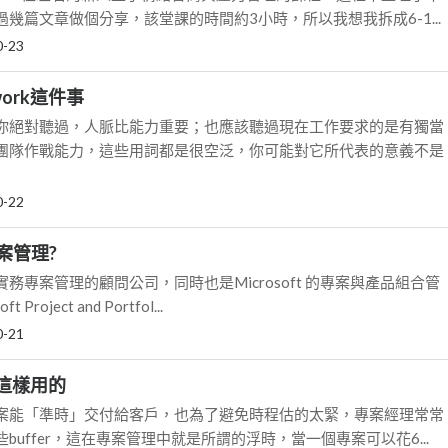
幾篇文章做個分享，該堂課的時間約3小時，所以我想我拆成6-1...
0-23
work這件事
你絕對聽過，人脈比能力重要；也應該聽過現在工作要求的是有獨當
團隊作戰能力，這些用詞都是很空泛，你可能對它所代表的意義不是
0-22
案管理?
務專案管理的顧問公司，同時也是Microsoft 的專案與產品組合管
roject and Portfol...
0-21
是這樣用的
案能「準時」交付給客戶，也為了避免時程估的太緊，專案經理常常
buffer，這在專案管理中就是所謂的浮時，當一個專案可以花6...