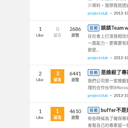
少資料，我想我就透過
projectclub
‧
2013-1
談談Team 
技術
1
0
2686
Like
留言
瀏覽
在社會上打滾我相信
一面能力，更需要有
那麼...
projectclub
‧
2013-1
是誰殺了專
技術
2
3
6441
Like
留言
瀏覽
我們公司是一家推動實
理的合作伙伴(Microsoft P
projectclub
‧
2013-1
buffer不
技術
1
1
4610
Like
留言
瀏覽
有些時候為了確保專
會幫自己的專案留一些