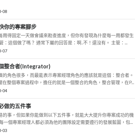
0-08
快你的專案腳步
每周得固定一天做會議來勘查進度，但你有發現為什麼每一周都發生
：這個做了嗎？ 通常下屬的回答是：啊..不！還沒有。 主管：...
0-07
合者(Integrator)
演的角色很多，而最能表示專案經理角色的應該就是這個：整合者。
理在整個專案過程中，擔任的就是一個整合的角色，整合管理，在P...
0-04
必做的五件事
易的事，但如果你能做到以下五件事，就能大大提升你專案成功的機
圖 每一個專案經理人都必須為他的團隊設定需要遵行的發展藍圖，包...
0-03