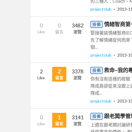
的三種人：Coach、Ma
projectclub
‧
2013-1
情緒智商第
技術
0
0
3482
Like
留言
瀏覽
緊接著談情緒智商(E
先了解情緒從何而來
個...
projectclub
‧
2013-1
救命~我的
技術
2
2
3378
Like
留言
瀏覽
你有沒有這樣的經驗
隊成員卻從來沒跟上
隊成...
projectclub
‧
2013-1
跟老闆學管
技術
0
1
3141
Like
留言
瀏覽
上週在跟老闆討論研
該值更高的價格。 