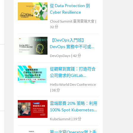
從 Data Protection 到
Cyber Resilience
Cloud Summit 臺灣雲端大會
|
32 分
【DevOps入門班】
DevOps 實務中不可或缺
的產品思維
DevOpsDays
|
42 分
從觀察到實踐：打造符合
公司需求的GitLab
DevOps流水線
Hello World Dev Conference
|
38 分
雲端節費 20% 策略：利用
100% Spot Kubernetes
打造低成本、高可靠應用
KubeSummit
|
39 分
架構
第一次寫Operator就上手