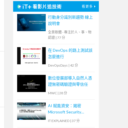
看影片追技術
看更多
行動身分識別新趨勢 線上
說明會
全景軟體 - 專注於人、事、物
認證
|
77 分
在 DevOps 的路上測試該
怎麼進行
DevOpsDays
|
42 分
數位發展部導入自然人憑
證無密碼驗證與零信任
MWC
|
28 分
AI 賦能資安：揭密
Microsoft Security
Copilot 如何助力資安防
IT EXPLAINED
|
37 分
護