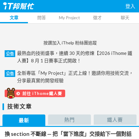
登入
文章
問答
My Project
徵才
聊天
按讚加入 iThelp 粉絲團追蹤
最熱血的技術盛事，連續 30 天的修煉【2026 iThome 鐵
公告
人賽】8 月 1 日賽事正式開啟！
全新專區「My Project」正式上線！邀請你用技術交流，
公告
分享最真實的開發經驗
前往 iThome鐵人賽
技術文章
熱門
鐵人賽
最新
換 section 不斷線 — 把「當下進度」交接給下一個對話