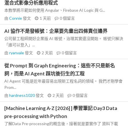
混合式影像分析應用程式
本教學將示範如何使用 Angular、Firebase AI Logic 與 G...
由
Connie
發文
1 天前
0
個留言
AI 協作不是發帳號：企業要先畫出四條責任邊界
公司替工程師開好企業版 AI 帳號，治理其實還沒開始。 帳號只解決
「誰可以登入」...
由
ryanvale
發文
2 天前
0
個留言
從 Prompt 到 Graph Engineering：這些不只是新名
詞，而是 AI Agent 踩坑後衍生的工程
AI Agent 可能是近年最容易出現新工程名詞的領域。 我們才剛學會
Prom...
由
hardness1020
發文
2 天前
0
個留言
[Machine Learning A-Z [2026] ] 學習筆記 Day3 Data
pre-processing with Python
了解Data Pre-processing的概念後，接著就是要實作了 資料下載