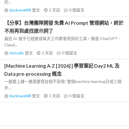
的...
由
duckravel48
發文
2 天前
0
個留言
【分享】台灣團隊開發 免費 AI Prompt 管理網站，終於
不用再到處找提示詞了
最近 AI 幾乎已經變成每天工作都會用到的工具。像是 ChatGPT、
Claud...
由
nlstudio
發文
3 天前
0
個留言
[Machine Learning A-Z [2026] ] 學習筆記 Day2 ML 及
Data pre-processing 概念
一邊要上課一邊還要寫這個不容易! 整個machine learning分成三個
步...
由
duckravel48
發文
3 天前
0
個留言