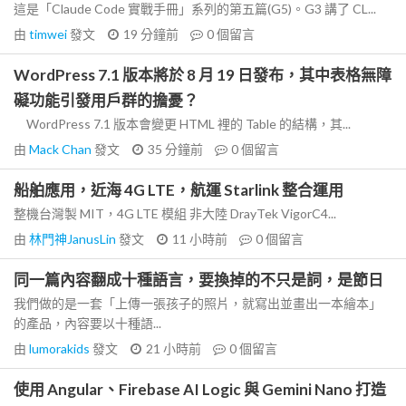
這是「Claude Code 實戰手冊」系列的第五篇(G5)。G3 講了 CL...
由
timwei
發文
19 分鐘前
0
個留言
WordPress 7.1 版本將於 8 月 19 日發布，其中表格無障
礙功能引發用戶群的擔憂？
WordPress 7.1 版本會變更 HTML 裡的 Table 的結構，其...
由
Mack Chan
發文
35 分鐘前
0
個留言
船舶應用，近海 4G LTE，航運 Starlink 整合運用
整機台灣製 MIT，4G LTE 模組 非大陸 DrayTek VigorC4...
由
林門神JanusLin
發文
11 小時前
0
個留言
同一篇內容翻成十種語言，要換掉的不只是詞，是節日
我們做的是一套「上傳一張孩子的照片，就寫出並畫出一本繪本」
的產品，內容要以十種語...
由
lumorakids
發文
21 小時前
0
個留言
使用 Angular、Firebase AI Logic 與 Gemini Nano 打造